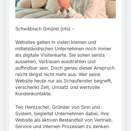
München:
Beinahekollision an
5. August 2026
Bahnübergang in Aubing
/ Bundespolizei ermittelt
wegen gefährlichen
Eingriffs in den
Schwäbisch Gmünd (ots) –
Bahnverkehr
Websites gelten in vielen kleinen und
mittelständischen Unternehmen noch immer
als digitale Visitenkarte. Sie sollen seriös
aussehen, Vertrauen ausstrahlen und
auffindbar sein. Doch genau dieser Anspruch
reicht längst nicht mehr aus. Wer seine
Website heute nur als Schaufenster begreift,
verschenkt Zeit, Umsatz und wertvolle
Kundenkontakte.
Teo Hentzschel, Gründer von Sinn und
System, begleitet Unternehmen dabei, ihre
Website als aktiven Bestandteil von Vertrieb,
Service und internen Prozessen zu denken.