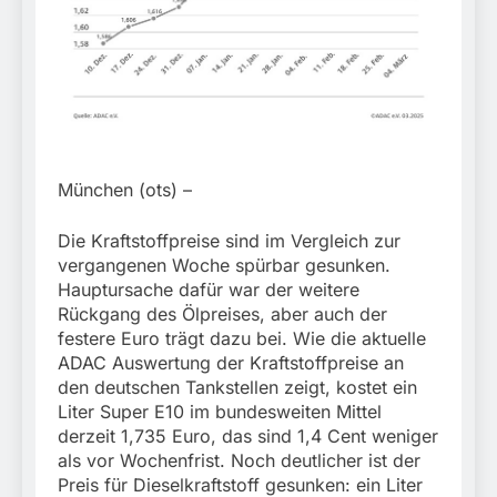
München:
Beinahekollision an
5. August 2026
Bahnübergang in Aubing
/ Bundespolizei ermittelt
wegen gefährlichen
Eingriffs in den
Bahnverkehr
München (ots) –
Die Kraftstoffpreise sind im Vergleich zur
vergangenen Woche spürbar gesunken.
Hauptursache dafür war der weitere
Rückgang des Ölpreises, aber auch der
festere Euro trägt dazu bei. Wie die aktuelle
ADAC Auswertung der Kraftstoffpreise an
den deutschen Tankstellen zeigt, kostet ein
Liter Super E10 im bundesweiten Mittel
derzeit 1,735 Euro, das sind 1,4 Cent weniger
als vor Wochenfrist. Noch deutlicher ist der
Preis für Dieselkraftstoff gesunken: ein Liter