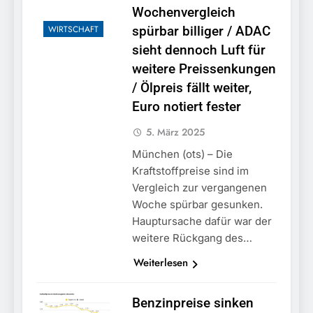
München:
Wochenvergleich
Beinahekollision an
5. August 2026
Bahnübergang in Aubing
WIRTSCHAFT
spürbar billiger / ADAC
/ Bundespolizei ermittelt
sieht dennoch Luft für
wegen gefährlichen
weitere Preissenkungen
Eingriffs in den
Bahnverkehr
/ Ölpreis fällt weiter,
Euro notiert fester
5. März 2025
München (ots) – Die
Kraftstoffpreise sind im
Vergleich zur vergangenen
Woche spürbar gesunken.
Hauptursache dafür war der
weitere Rückgang des…
Weiterlesen
Benzinpreise sinken