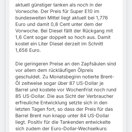
München:
aktuell günstiger tanken als noch in der
Beinahekollision an
5. August 2026
Vorwoche. Der Preis für Super E10 im
Bahnübergang in Aubing
/ Bundespolizei ermittelt
bundesweiten Mittel liegt aktuell bei 1,776
wegen gefährlichen
Euro und damit 0,8 Cent unter dem der
Eingriffs in den
Vorwoche. Bei Diesel fällt der Rückgang mit
Bahnverkehr
1,6 Cent sogar doppelt so hoch aus. Damit
kostet ein Liter Diesel derzeit im Schnitt
1,656 Euro.
Die geringeren Preise an den Zapfsäulen sind
vor allem dem rückläufigen Ölpreis
geschuldet. Zu Monatsbeginn notierte Brent-
Öl zeitweise sogar über 87 US-Dollar je
Barrel und kostete vor Wochenfrist noch rund
85 US-Dollar. Die aus Sicht der Verbraucher
erfreuliche Entwicklung setzte sich in den
letzten Tagen fort, so dass der Preis für das
Barrel Brent nun knapp unter 84 US-Dollar
liegt. Positiv für die Tankenden entwickelte
sich zudem der Euro-Dollar-Wechselkurs: