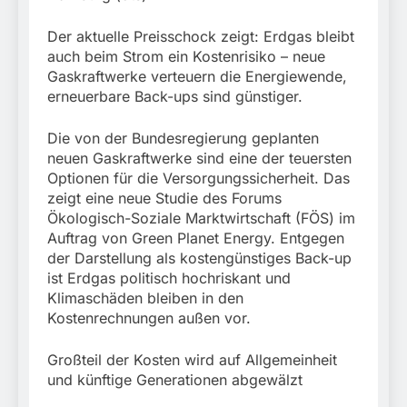
München:
Beinahekollision an
5. August 2026
Der aktuelle Preisschock zeigt: Erdgas bleibt
Bahnübergang in Aubing
/ Bundespolizei ermittelt
auch beim Strom ein Kostenrisiko – neue
wegen gefährlichen
Gaskraftwerke verteuern die Energiewende,
Eingriffs in den
erneuerbare Back-ups sind günstiger.
Bahnverkehr
Die von der Bundesregierung geplanten
neuen Gaskraftwerke sind eine der teuersten
Optionen für die Versorgungssicherheit. Das
zeigt eine neue Studie des Forums
Ökologisch-Soziale Marktwirtschaft (FÖS) im
Auftrag von Green Planet Energy. Entgegen
der Darstellung als kostengünstiges Back-up
ist Erdgas politisch hochriskant und
Klimaschäden bleiben in den
Kostenrechnungen außen vor.
Großteil der Kosten wird auf Allgemeinheit
und künftige Generationen abgewälzt