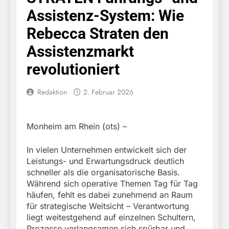
Knopfdruck / Schnelle
7. August 2026
Assistenz-System: Wie
Festnahme nach
Bundespolizeidirektion
sexueller Belästigung
München: Bundespolizei
Rebecca Straten den
kontrolliert
7. August 2026
grenzüberschreitenden
Assistenzmarkt
Bundespolizeidirektion
Verkehr / Waffenfund im
München: Schneller
revolutioniert
Fahrzeug
festgenommen als die
6. August 2026
Reise nach Ungarn
Bundespolizeidirektion
beendet / Bundespolizei
Redaktion
2. Februar 2026
München: Ausgesetzte
nimmt einen gesuchten
Katze am Bahnhof
6. August 2026
Ungarn mit
Bamberg aufgefunden –
HZA-R: Zoll deckt auf:
Auslieferungshaftbefehl
Tierheim übernimmt
Monheim am Rhein (ots) –
Schrotthändler
fest
Fundtier
erschleicht rund 45.000
6. August 2026
Euro Sozialleistungen
In vielen Unternehmen entwickelt sich der
Bundespolizeidirektion
Ermittlungen der
Leistungs- und Erwartungsdruck deutlich
München: Europaweit
Finanzkontrolle
schneller als die organisatorische Basis.
gesuchtes Mitglied einer
6. August 2026
Schwarzarbeit führen zu
kriminellen Vereinigung
Während sich operative Themen Tag für Tag
Bundespolizeidirektion
rechtskräftiger
geht ins Netz –
häufen, fehlt es dabei zunehmend an Raum
München: Update zu den
Verurteilung wegen
Bundespolizei vollstreckt
für strategische Weitsicht – Verantwortung
Einsatzmaßnahmen der
Betrugs
5. August 2026
europäischen
Bundespolizei in
liegt weitestgehend auf einzelnen Schultern,
Bundespolizeidirektion
Auslieferungshaftbefehl
Saarbrücken
Prozesse verlangsamen sich spürbar und