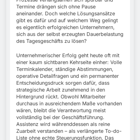
München:
Termine drängen sich ohne Pause
Beinahekollision an
5. August 2026
Bahnübergang in Aubing
aneinander. Doch welche Lösungsansätze
/ Bundespolizei ermittelt
gibt es dafür und auf welchem Weg gelingt
wegen gefährlichen
es eigentlich erfolgreichen Unternehmern,
Eingriffs in den
sich aus der selbst erzeugten Dauerbelastung
Bahnverkehr
des Tagesgeschäfts zu lösen?
Unternehmerischer Erfolg geht heute oft mit
einer kaum sichtbaren Kehrseite einher: Volle
Terminkalender, ständige Abstimmungen,
operative Detailfragen und ein permanenter
Entscheidungsdruck sorgen dafür, dass
strategische Arbeit zunehmend in den
Hintergrund rückt. Obwohl Mitarbeiter
durchaus in ausreichendem Maße vorhanden
wären, bleibt die Verantwortung meist
vollständig bei der Geschäftsführung.
Assistenz wird währenddessen als reine
Zuarbeit verstanden – als verlängerte To-do-
Liste ohne echte Steuerungsfunktion. Das