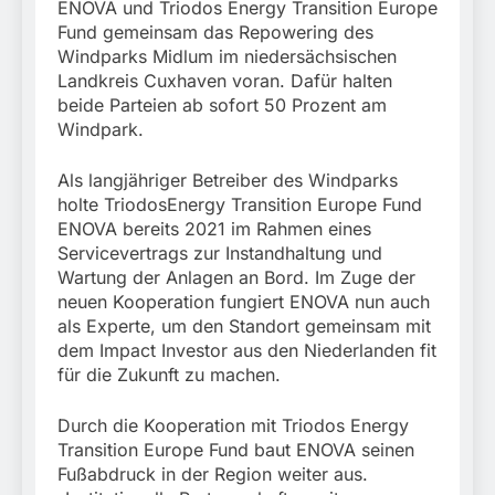
Schrotthändler
fest
ENOVA und Triodos Energy Transition Europe
Fundtier
erschleicht rund 45.000
6. August 2026
Fund gemeinsam das Repowering des
Euro Sozialleistungen
Windparks Midlum im niedersächsischen
Ermittlungen der
Landkreis Cuxhaven voran. Dafür halten
Finanzkontrolle
beide Parteien ab sofort 50 Prozent am
Schwarzarbeit führen zu
rechtskräftiger
Windpark.
Verurteilung wegen
Betrugs
Als langjähriger Betreiber des Windparks
holte TriodosEnergy Transition Europe Fund
ENOVA bereits 2021 im Rahmen eines
Servicevertrags zur Instandhaltung und
Wartung der Anlagen an Bord. Im Zuge der
neuen Kooperation fungiert ENOVA nun auch
als Experte, um den Standort gemeinsam mit
dem Impact Investor aus den Niederlanden fit
für die Zukunft zu machen.
Durch die Kooperation mit Triodos Energy
Transition Europe Fund baut ENOVA seinen
Fußabdruck in der Region weiter aus.