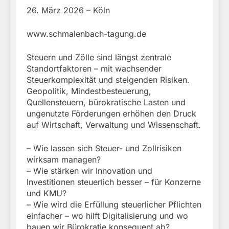
München: Mit dem
führt zur Sicherstellung
26. März 2026 – Köln
Kraftfahrzeug über die
3. August 2026
unversteuerter Zigaretten
Grenze
und Einleitung eines
eingereist/Bundespolizei
www.schmalenbach-tagung.de
Steuerstrafverfahrens
stellt Auto sicher
Steuern und Zölle sind längst zentrale
Standortfaktoren – mit wachsender
Steuerkomplexität und steigenden Risiken.
Geopolitik, Mindestbesteuerung,
Quellensteuern, bürokratische Lasten und
ungenutzte Förderungen erhöhen den Druck
auf Wirtschaft, Verwaltung und Wissenschaft.
– Wie lassen sich Steuer- und Zollrisiken
wirksam managen?
– Wie stärken wir Innovation und
Investitionen steuerlich besser – für Konzerne
und KMU?
– Wie wird die Erfüllung steuerlicher Pflichten
einfacher – wo hilft Digitalisierung und wo
bauen wir Bürokratie konsequent ab?