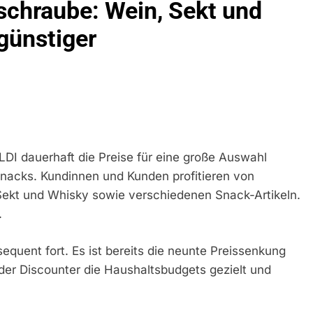
sschraube: Wein, Sekt und
ühren Zu Rechtskräftiger Verurteilung Wegen Betrugs
günstiger
rektion München: Europaweit Gesuchtes Mitglied Einer Krimine
ollstreckt Europäischen Auslieferungshaftbefehl
eidirektion München: Update Zu Den Einsatzmaßnahmen Der B
irektion München: Beinahekollision An Bahnübergang In Aubin
ingriffs In Den Bahnverkehr
ALDI dauerhaft die Preise für eine große Auswahl
eidirektion München: Couragierte Zeugen Halten Tatverdächtig
nacks. Kundinnen und Kunden profitieren von
Sekt und Whisky sowie verschiedenen Snack-Artikeln.
 In Stillgelegtem Bahngebäude (Sendling)
.
t Auf: Mehr Als 17.000 Zigaretten In Fahrzeug Und Anhänger V
ng Unversteuerter Zigaretten Und Einleitung Eines Steuerstraf
quent fort. Es ist bereits die neunte Preissenkung
 der Discounter die Haushaltsbudgets gezielt und
idirektion München: Mit Dem Kraftfahrzeug Über Die Grenze Ei