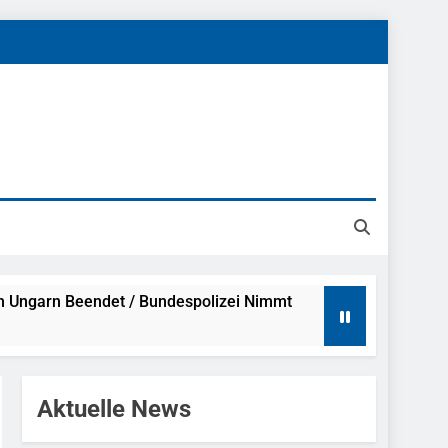
h Ungarn Beendet / Bundespolizei Nimmt
g Aufgefunden – Tierheim Übernimmt
Aktuelle News
tungen Ermittlungen Der Finanzkontrolle