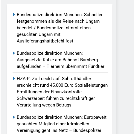
Bundespolizeidirektion München: Schneller
llen Vereinigung Geht Ins Netz –
festgenommen als die Reise nach Ungarn
beendet / Bundespolizei nimmt einen
gesuchten Ungarn mit
undespolizei In Saarbrücken
Auslieferungshaftbefehl fest
g / Bundespolizei Ermittelt Wegen
Bundespolizeidirektion München:
Ausgesetzte Katze am Bahnhof Bamberg
aufgefunden – Tierheim übernimmt Fundtier
en Fest / Mann Nach Gleissturz Verletzt
HZA-R: Zoll deckt auf: Schrotthändler
erschleicht rund 45.000 Euro Sozialleistungen
Ermittlungen der Finanzkontrolle
Schwarzarbeit führen zu rechtskräftiger
ersteckt Kontrolle In Waidhaus Führt
Verurteilung wegen Betrugs
verfahrens
Bundespolizeidirektion München: Europaweit
ngereist/Bundespolizei Stellt Auto
gesuchtes Mitglied einer kriminellen
Vereinigung geht ins Netz – Bundespolizei