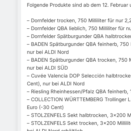
Folgende Produkte sind ab dem 12. Februar 
– Dornfelder trocken, 750 Milliliter für nur 2
– Dornfelder QBA lieblich, 750 Milliliter für 
– Dornfelder Spätburgunder QBA halbtrocken, 
– BADEN Spätburgunder QBA feinherb, 750 Mill
nur bei ALDI Nord
– BADEN Spätburgunder QBA trocken, 750 Mill
nur bei ALDI SÜD
– Cuvée Valencia DOP Selección halbtrocken, 
Cent), nur bei ALDI Nord
– Riesling Rheinhessen/Pfalz QBA feinherb, 1 
– COLLECTION WÜRTTEMBERG Trollinger Lembe
Euro (-30 Cent)
– STOLZENFELS Sekt halbtrocken, 3×200 Milli
– STOLZENFELS Sekt trocken, 3×200 Millilite
bei ALDI Nord erhältlich