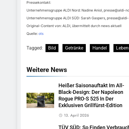
Pressekontakt:
Unternehmensgruppe ALDI Nord: Nadine Aniol,
presse@aldi-no
Unternehmensgruppe ALDI SÜD: Sarah Gaspers,
presse@aldi-
Original-Content von: ALDI, übermittelt durch news aktuell
Quelle:
ots
Tagged:
Bild
Getränke
Handel
Leben
Weitere News
Heißer Saisonauftakt Im All-
Black-Design: Der Napoleon
Rogue PRO-S 525 In Der
Exklusiven Grillfürst-Edition
13. April 2026
TÜV SÜD: So Finden Verbrauc