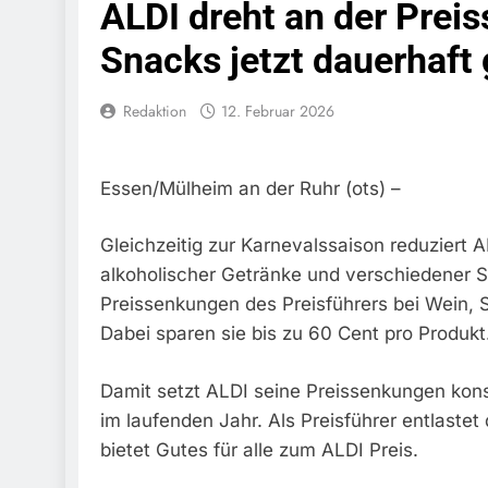
ALDI dreht an der Prei
Schwarzarbeit F
6. August 2026
Snacks jetzt dauerhaft 
Bundespolizeidi
Bundespolizei V
6. August 2026
Redaktion
12. Februar 2026
Bundespoliz
5. August 2026
Bundespolizeid
Essen/Mülheim an der Ruhr (ots) –
Gefährlichen E
5. August 2026
Gleichzeitig zur Karnevalssaison reduziert 
Bundespoliz
alkoholischer Getränke und verschiedener S
5. August 2026
Preissenkungen des Preisführers bei Wein, 
FW-M: Brand
Dabei sparen sie bis zu 60 Cent pro Produkt
5. August 2026
HZA-R: Zoll Deck
Zur Sicherstellu
Damit setzt ALDI seine Preissenkungen konse
4. August 2026
im laufenden Jahr. Als Preisführer entlastet
Bundespolize
bietet Gutes für alle zum ALDI Preis.
Sicher
3. August 2026