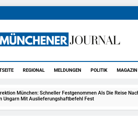
ener Journal
ünchen
TSEITE
REGIONAL
MELDUNGEN
POLITIK
MAGAZIN
irektion München: Schneller Festgenommen Als Die Reise Nac
n Ungarn Mit Auslieferungshaftbefehl Fest
eidirektion München: Ausgesetzte Katze Am Bahnhof Bamber
kt Auf: Schrotthändler Erschleicht Rund 45.000 Euro Sozialleis