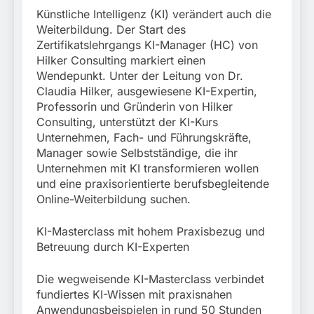
Rettung in
Künstliche Intelligenz (KI) verändert auch die
Tiefgaragenzufahrt
31. Juli 2026
Weiterbildung. Der Start des
Zertifikatslehrgangs KI-Manager (HC) von
Hilker Consulting markiert einen
Wendepunkt. Unter der Leitung von Dr.
Claudia Hilker, ausgewiesene KI-Expertin,
Professorin und Gründerin von Hilker
Consulting, unterstützt der KI-Kurs
Unternehmen, Fach- und Führungskräfte,
Manager sowie Selbstständige, die ihr
Unternehmen mit KI transformieren wollen
und eine praxisorientierte berufsbegleitende
Online-Weiterbildung suchen.
KI-Masterclass mit hohem Praxisbezug und
Betreuung durch KI-Experten
Die wegweisende KI-Masterclass verbindet
fundiertes KI-Wissen mit praxisnahen
Anwendungsbeispielen in rund 50 Stunden