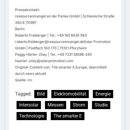
Pressekontakt:
ressourcenmangel an der Panke GmbH | Schlesische Straße
26/c4 |10997
Berlin
Roberto Freiberger | Tel.: +49 163 8430 943
roberto.freiberger@ressourcenmangel.deSolar
Promotion
GmbH | Postfach 100 170 | 75101 Pforzheim
Peggy Härter-Zilay | Tel.: +49 7231 58598-240
haerter-zilay@solarpromotion.com
Original-Content von: The smarter E Europe, übermittelt
durch news aktuell
Quelle:
ots
Tagged:
Bild
Elektromobilität
Energie
Intersolar
Messen
Strom
Studie
Technologie
The smarter E