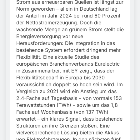
München:
Strom aus erneuerbaren Quellen ist längst zur
Beinahekollision an
5. August 2026
Norm geworden – allein in Deutschland lag
Bahnübergang in Aubing
der Anteil im Jahr 2024 bei rund 60 Prozent
/ Bundespolizei ermittelt
der Nettostromerzeugung. Doch die
wegen gefährlichen
wachsende Menge an grünem Strom stellt die
Eingriffs in den
Energieversorgung vor neue
Bahnverkehr
Herausforderungen: Die Integration in das
bestehende System erfordert dringend mehr
Flexibilität. Eine aktuelle Studie des
europäischen Branchenverbands Eurelectric
in Zusammenarbeit mit EY zeigt, dass der
Flexibilitätsbedarf in Europa bis 2030
voraussichtlich doppelt so hoch sein wird. Im
Vergleich zu 2021 wird ein Anstieg um das
2,4-Fache auf Tagesbasis – von vormals 153
Terawattstunden (TWh) – sowie um das 1,8-
Fache auf Wochenbasis (von 137 TWh)
erwartet – ein klares Signal, dass bestehende
Strukturen an ihre Grenzen stoßen. Eine
vielversprechende Lösung bieten die Akkus
von Elektrofahrzeugen. In den nächsten fünf