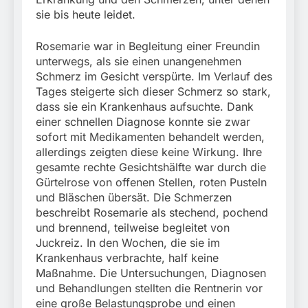
München:
sie bis heute leidet.
Beinahekollision an
5. August 2026
Bahnübergang in Aubing
/ Bundespolizei ermittelt
Rosemarie war in Begleitung einer Freundin
wegen gefährlichen
unterwegs, als sie einen unangenehmen
Eingriffs in den
Schmerz im Gesicht verspürte. Im Verlauf des
Bahnverkehr
Tages steigerte sich dieser Schmerz so stark,
dass sie ein Krankenhaus aufsuchte. Dank
einer schnellen Diagnose konnte sie zwar
sofort mit Medikamenten behandelt werden,
allerdings zeigten diese keine Wirkung. Ihre
gesamte rechte Gesichtshälfte war durch die
Gürtelrose von offenen Stellen, roten Pusteln
und Bläschen übersät. Die Schmerzen
beschreibt Rosemarie als stechend, pochend
und brennend, teilweise begleitet von
Juckreiz. In den Wochen, die sie im
Krankenhaus verbrachte, half keine
Maßnahme. Die Untersuchungen, Diagnosen
und Behandlungen stellten die Rentnerin vor
eine große Belastungsprobe und einen