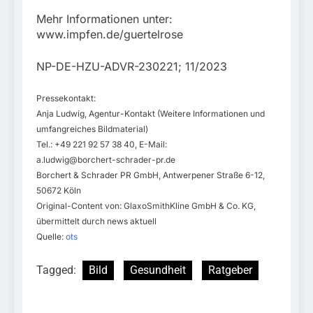
Mehr Informationen unter:
www.impfen.de/guertelrose
NP-DE-HZU-ADVR-230221; 11/2023
Pressekontakt:
Anja Ludwig, Agentur-Kontakt (Weitere Informationen und
umfangreiches Bildmaterial)
Tel.: +49 221 92 57 38 40, E-Mail:
a.ludwig@borchert-schrader-pr.de
Borchert & Schrader PR GmbH, Antwerpener Straße 6-12,
50672 Köln
Original-Content von: GlaxoSmithKline GmbH & Co. KG,
übermittelt durch news aktuell
Quelle:
ots
Tagged:
Bild
Gesundheit
Ratgeber