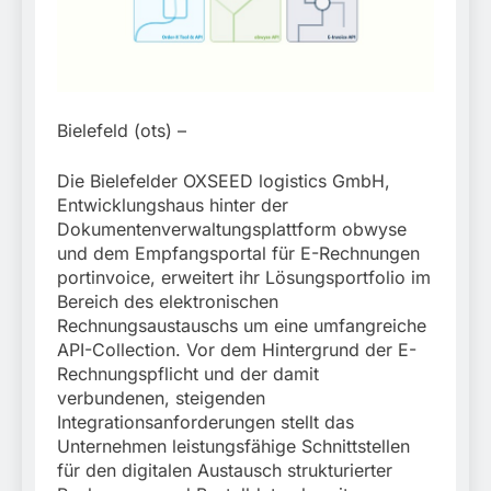
München:
Beinahekollision an
5. August 2026
Bahnübergang in Aubing
/ Bundespolizei ermittelt
wegen gefährlichen
Eingriffs in den
Bahnverkehr
Bielefeld (ots) –
Die Bielefelder OXSEED logistics GmbH,
Entwicklungshaus hinter der
Dokumentenverwaltungsplattform obwyse
und dem Empfangsportal für E-Rechnungen
portinvoice, erweitert ihr Lösungsportfolio im
Bereich des elektronischen
Rechnungsaustauschs um eine umfangreiche
API-Collection. Vor dem Hintergrund der E-
Rechnungspflicht und der damit
verbundenen, steigenden
Integrationsanforderungen stellt das
Unternehmen leistungsfähige Schnittstellen
für den digitalen Austausch strukturierter