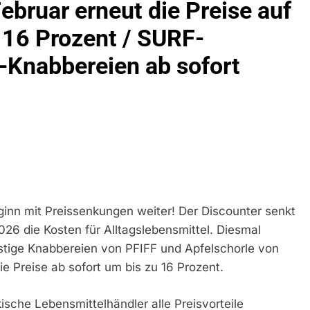
bruar erneut die Preise auf
ühren Zu Rechtskräftiger Verurteilung Wegen Betrugs
 16 Prozent / SURF-
rektion München: Europaweit Gesuchtes Mitglied Einer Krimine
ollstreckt Europäischen Auslieferungshaftbefehl
-Knabbereien ab sofort
eidirektion München: Update Zu Den Einsatzmaßnahmen Der B
irektion München: Beinahekollision An Bahnübergang In Aubin
ingriffs In Den Bahnverkehr
eidirektion München: Couragierte Zeugen Halten Tatverdächtig
 In Stillgelegtem Bahngebäude (Sendling)
inn mit Preissenkungen weiter! Der Discounter senkt
026 die Kosten für Alltagslebensmittel. Diesmal
t Auf: Mehr Als 17.000 Zigaretten In Fahrzeug Und Anhänger V
ng Unversteuerter Zigaretten Und Einleitung Eines Steuerstraf
tige Knabbereien von PFIFF und Apfelschorle von
 Preise ab sofort um bis zu 16 Prozent.
idirektion München: Mit Dem Kraftfahrzeug Über Die Grenze Ei
ische Lebensmittelhändler alle Preisvorteile