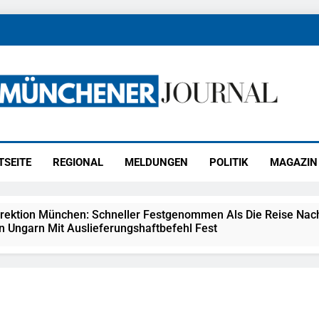
ener Journal
ünchen
TSEITE
REGIONAL
MELDUNGEN
POLITIK
MAGAZIN
irektion München: Schneller Festgenommen Als Die Reise Nac
n Ungarn Mit Auslieferungshaftbefehl Fest
eidirektion München: Ausgesetzte Katze Am Bahnhof Bamber
kt Auf: Schrotthändler Erschleicht Rund 45.000 Euro Sozialleis