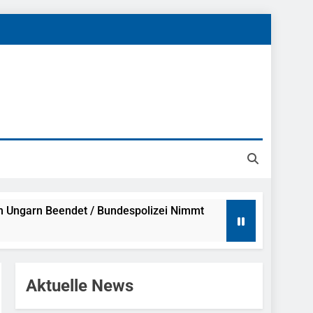
h Ungarn Beendet / Bundespolizei Nimmt
g Aufgefunden – Tierheim Übernimmt
Aktuelle News
tungen Ermittlungen Der Finanzkontrolle