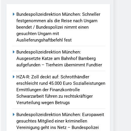
Bundespolizeidirektion München: Schneller
llen Vereinigung Geht Ins Netz –
festgenommen als die Reise nach Ungarn
beendet / Bundespolizei nimmt einen
gesuchten Ungarn mit
undespolizei In Saarbrücken
Auslieferungshaftbefehl fest
g / Bundespolizei Ermittelt Wegen
Bundespolizeidirektion München:
Ausgesetzte Katze am Bahnhof Bamberg
aufgefunden – Tierheim übernimmt Fundtier
en Fest / Mann Nach Gleissturz Verletzt
HZA-R: Zoll deckt auf: Schrotthändler
erschleicht rund 45.000 Euro Sozialleistungen
Ermittlungen der Finanzkontrolle
Schwarzarbeit führen zu rechtskräftiger
ersteckt Kontrolle In Waidhaus Führt
Verurteilung wegen Betrugs
verfahrens
Bundespolizeidirektion München: Europaweit
ngereist/Bundespolizei Stellt Auto
gesuchtes Mitglied einer kriminellen
Vereinigung geht ins Netz – Bundespolizei