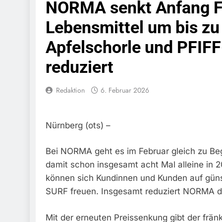
NORMA senkt Anfang Fe
Schwarzarbeit F
6. August 2026
Lebensmittel um bis zu
Bundespolizeidi
Bundespolizei V
Apfelschorle und PFIFF
6. August 2026
Bundespoliz
reduziert
5. August 2026
Bundespolizeid
Redaktion
6. Februar 2026
Gefährlichen E
5. August 2026
Bundespoliz
Nürnberg (ots) –
5. August 2026
FW-M: Brand
Bei NORMA geht es im Februar gleich zu Beg
5. August 2026
damit schon insgesamt acht Mal alleine in 2
HZA-R: Zoll Deck
Zur Sicherstellu
können sich Kundinnen und Kunden auf güns
4. August 2026
SURF freuen. Insgesamt reduziert NORMA die
Bundespolize
Sicher
Mit der erneuten Preissenkung gibt der fränk
3. August 2026