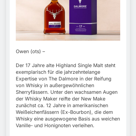
München:
Beinahekollision an
5. August 2026
Bahnübergang in Aubing
/ Bundespolizei ermittelt
wegen gefährlichen
Eingriffs in den
Bahnverkehr
Owen (ots) –
Der 17 Jahre alte Highland Single Malt steht
exemplarisch für die jahrzehntelange
Expertise von The Dalmore in der Reifung
von Whisky in außergewöhnlichen
Sherryfässern. Unter den wachsamen Augen
der Whisky Maker reifte der New Make
zunächst ca. 12 Jahre in amerikanischen
Weißeichenfässern (Ex-Bourbon), die dem
Whisky eine ausgewogene Basis aus weichen
Vanille- und Honignoten verleihen.