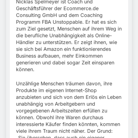
München:
Nicklas Spelmeyer ist Coach und
Beinahekollision an
Geschäftsführer der Ecommerce.de
5. August 2026
Bahnübergang in Aubing
Consulting GmbH und dem Coaching
/ Bundespolizei ermittelt
Programm FBA Unstoppable. Er hat es sich
wegen gefährlichen
zum Ziel gesetzt, Menschen auf ihrem Weg in
Eingriffs in den
die berufliche Unabhängigkeit als Online-
Bahnverkehr
Händler zu unterstützen. Er zeigt ihnen, wie
sie sich bei Amazon ein funktionierendes
Business aufbauen, mehr Einkommen
generieren und dabei sogar Zeit einsparen
können.
Unzählige Menschen träumen davon, ihre
Produkte im eigenen Internet-Shop
anzubieten und sich von dem Erlös ein Leben
unabhängig von Arbeitgebern und
vorgegebenen Arbeitszeiten erfüllen zu
können. Obwohl ihre Waren durchaus
interessierte Käufer finden könnten, kommen
viele ihrem Traum nicht näher. Der Grund:
„Sie übersehen, dass auch ein eigener