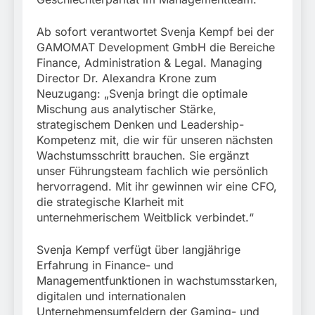
München:
Beinahekollision an
5. August 2026
Bahnübergang in Aubing
Ab sofort verantwortet Svenja Kempf bei der
/ Bundespolizei ermittelt
GAMOMAT Development GmbH die Bereiche
wegen gefährlichen
Finance, Administration & Legal. Managing
Eingriffs in den
Director Dr. Alexandra Krone zum
Bahnverkehr
Neuzugang: „Svenja bringt die optimale
Mischung aus analytischer Stärke,
strategischem Denken und Leadership-
Kompetenz mit, die wir für unseren nächsten
Wachstumsschritt brauchen. Sie ergänzt
unser Führungsteam fachlich wie persönlich
hervorragend. Mit ihr gewinnen wir eine CFO,
die strategische Klarheit mit
unternehmerischem Weitblick verbindet.“
Svenja Kempf verfügt über langjährige
Erfahrung in Finance- und
Managementfunktionen in wachstumsstarken,
digitalen und internationalen
Unternehmensumfeldern der Gaming- und