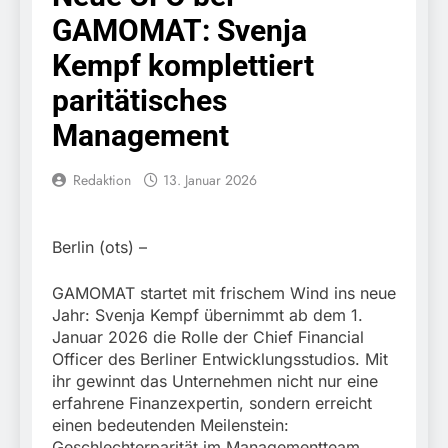
Knopfdruck / Schnelle
7. August 2026
GAMOMAT: Svenja
Festnahme nach
Bundespolizeidirektion
sexueller Belästigung
München: Bundespolizei
Kempf komplettiert
kontrolliert
7. August 2026
grenzüberschreitenden
paritätisches
Bundespolizeidirektion
Verkehr / Waffenfund im
München: Schneller
Management
Fahrzeug
festgenommen als die
6. August 2026
Reise nach Ungarn
Bundespolizeidirektion
beendet / Bundespolizei
Redaktion
13. Januar 2026
München: Ausgesetzte
nimmt einen gesuchten
Katze am Bahnhof
6. August 2026
Ungarn mit
Bamberg aufgefunden –
HZA-R: Zoll deckt auf:
Auslieferungshaftbefehl
Tierheim übernimmt
Berlin (ots) –
Schrotthändler
fest
Fundtier
erschleicht rund 45.000
6. August 2026
Euro Sozialleistungen
GAMOMAT startet mit frischem Wind ins neue
Bundespolizeidirektion
Ermittlungen der
Jahr: Svenja Kempf übernimmt ab dem 1.
München: Europaweit
Finanzkontrolle
Januar 2026 die Rolle der Chief Financial
gesuchtes Mitglied einer
6. August 2026
Schwarzarbeit führen zu
kriminellen Vereinigung
Officer des Berliner Entwicklungsstudios. Mit
Bundespolizeidirektion
rechtskräftiger
geht ins Netz –
ihr gewinnt das Unternehmen nicht nur eine
München: Update zu den
Verurteilung wegen
Bundespolizei vollstreckt
erfahrene Finanzexpertin, sondern erreicht
Einsatzmaßnahmen der
Betrugs
5. August 2026
europäischen
Bundespolizei in
einen bedeutenden Meilenstein:
Bundespolizeidirektion
Auslieferungshaftbefehl
Saarbrücken
Geschlechterparität im Managementteam.