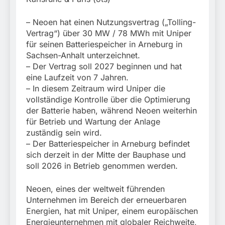
München:
Beinahekollision an
5. August 2026
Bahnübergang in Aubing
– Neoen hat einen Nutzungsvertrag („Tolling-
/ Bundespolizei ermittelt
Vertrag“) über 30 MW / 78 MWh mit Uniper
wegen gefährlichen
für seinen Batteriespeicher in Arneburg in
Eingriffs in den
Sachsen-Anhalt unterzeichnet.
Bahnverkehr
– Der Vertrag soll 2027 beginnen und hat
eine Laufzeit von 7 Jahren.
– In diesem Zeitraum wird Uniper die
vollständige Kontrolle über die Optimierung
der Batterie haben, während Neoen weiterhin
für Betrieb und Wartung der Anlage
zuständig sein wird.
– Der Batteriespeicher in Arneburg befindet
sich derzeit in der Mitte der Bauphase und
soll 2026 in Betrieb genommen werden.
Neoen, eines der weltweit führenden
Unternehmen im Bereich der erneuerbaren
Energien, hat mit Uniper, einem europäischen
Energieunternehmen mit globaler Reichweite,