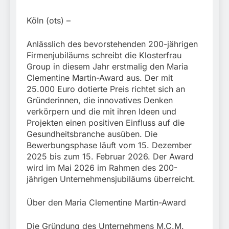
Mehr als 17.000
Zigaretten in Fahrzeug
4. August 2026
Köln (ots) –
und Anhänger versteckt
Kontrolle in Waidhaus
führt zur Sicherstellung
Anlässlich des bevorstehenden 200-jährigen
unversteuerter Zigaretten
Firmenjubiläums schreibt die Klosterfrau
und Einleitung eines
Group in diesem Jahr erstmalig den Maria
Steuerstrafverfahrens
Clementine Martin-Award aus. Der mit
25.000 Euro dotierte Preis richtet sich an
Gründerinnen, die innovatives Denken
verkörpern und die mit ihren Ideen und
Projekten einen positiven Einfluss auf die
Gesundheitsbranche ausüben. Die
Bewerbungsphase läuft vom 15. Dezember
2025 bis zum 15. Februar 2026. Der Award
wird im Mai 2026 im Rahmen des 200-
jährigen Unternehmensjubiläums überreicht.
Über den Maria Clementine Martin-Award
Die Gründung des Unternehmens M.C.M.