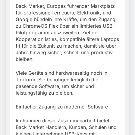
München:
Back Market, Europas führender Marktplatz
Beinahekollision an
5. August 2026
Bahnübergang in Aubing
für professionell erneuerte Elektronik, und
/ Bundespolizei ermittelt
Google bündeln ihre Kräfte, um den Zugang
wegen gefährlichen
zu ChromeOS Flex über ein limitiertes USB-
Eingriffs in den
Pilotprogramm auszuweiten. Ziel der
Bahnverkehr
Kooperation ist es, kompatible ältere Laptops
fit für die Zukunft zu machen, damit sie über
Jahre hinweg sicher, schnell und produktiv
bleiben.
Viele Geräte sind hardwareseitig noch in
Topform. Sie benötigen lediglich die
passende Software, um sicher und
leistungsfähig zu bleiben.
Einfacher Zugang zu moderner Software
Im Rahmen dieser Zusammenarbeit bietet
Back Market Händlern, Kunden, Schulen und
kleinen Unternehmen USB-Keys mit