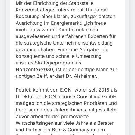
München:
Mit der Einrichtung der Stabsstelle
Beinahekollision an
5. August 2026
Konzernstrategie unterstreicht Thüga die
Bahnübergang in Aubing
Bedeutung einer klaren, zukunftsgerichteten
/ Bundespolizei ermittelt
Ausrichtung im Energiemarkt. „Ich freue
wegen gefährlichen
Eingriffs in den
mich, dass wir mit Kim Petrick einen
Bahnverkehr
ausgewiesenen und erfahrenen Experten für
die strategische Unternehmensentwicklung
gewonnen haben. Für seine Aufgabe, die
konsequente und schnelle Umsetzung
unseres Strategieprogramms
Horizonte+2030, ist er der richtige Mann zur
richtigen Zeit“, erklärt Dr. Alsheimer.
Petrick kommt von E.ON, wo er seit 2018 als
Direktor der E.ON Inhouse Consulting GmbH
maßgeblich die strategischen Prioritäten und
Programme des Unternehmens mitgestaltete.
Zuvor arbeitete der promovierte
Wirtschaftsingenieur viele Jahre als Berater
und Partner bei Bain & Company in den