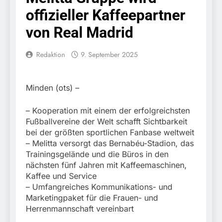
Katze am Bahnhof
6. August 2026
Ungarn mit
offizieller Kaffeepartner
Bamberg aufgefunden –
HZA-R: Zoll deckt auf:
Auslieferungshaftbefehl
Tierheim übernimmt
Schrotthändler
fest
von Real Madrid
Fundtier
erschleicht rund 45.000
6. August 2026
Euro Sozialleistungen
Bundespolizeidirektion
Redaktion
9. September 2025
Ermittlungen der
München: Europaweit
Finanzkontrolle
gesuchtes Mitglied einer
6. August 2026
Schwarzarbeit führen zu
kriminellen Vereinigung
Bundespolizeidirektion
rechtskräftiger
Minden (ots) –
geht ins Netz –
München: Update zu den
Verurteilung wegen
Bundespolizei vollstreckt
Einsatzmaßnahmen der
Betrugs
5. August 2026
europäischen
– Kooperation mit einem der erfolgreichsten
Bundespolizei in
Bundespolizeidirektion
Auslieferungshaftbefehl
Saarbrücken
Fußballvereine der Welt schafft Sichtbarkeit
München:
bei der größten sportlichen Fanbase weltweit
Beinahekollision an
5. August 2026
– Melitta versorgt das Bernabéu-Stadion, das
Bahnübergang in Aubing
Bundespolizeidirektion
/ Bundespolizei ermittelt
Trainingsgelände und die Büros in den
München: Couragierte
wegen gefährlichen
nächsten fünf Jahren mit Kaffeemaschinen,
Zeugen halten
5. August 2026
Eingriffs in den
Kaffee und Service
Tatverdächtigen fest /
FW-M: Brand in
Bahnverkehr
Mann nach Gleissturz
– Umfangreiches Kommunikations- und
stillgelegtem
verletzt
Marketingpaket für die Frauen- und
Bahngebäude
5. August 2026
Herrenmannschaft vereinbart
(Sendling)
HZA-R: Zoll deckt auf: