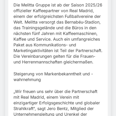
Mehr als 17.000
Die Melitta Gruppe ist ab der Saison 2025/26
Zigaretten in Fahrzeug
4. August 2026
und Anhänger versteckt
offizieller Kaffeepartner von Real Madrid,
Kontrolle in Waidhaus
einem der erfolgreichsten Fußballvereine der
führt zur Sicherstellung
Welt. Melitta versorgt das Bernabéu-Stadion,
unversteuerter Zigaretten
das Trainingsgelände und die Büros in den
und Einleitung eines
nächsten fünf Jahren mit Kaffeemaschinen,
Steuerstrafverfahrens
Kaffee und Service. Auch ein umfangreiches
Paket aus Kommunikations- und
Marketingaktivitäten ist Teil der Partnerschaft.
Die Vereinbarungen gelten für die Frauen-
und Herrenmannschaften gleichermaßen.
Steigerung von Markenbekanntheit und -
wahrnehmung
„Wir freuen uns sehr über die Partnerschaft
mit Real Madrid, einem Verein mit
einzigartiger Erfolgsgeschichte und globaler
Strahlkraft“, sagt Jero Bentz, Mitglied der
Unternehmensleitung und Urenkel der