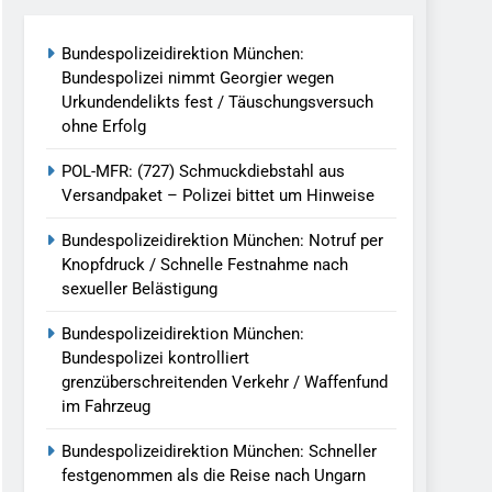
reitenden Verkehr / Waffenfund Im
Bundespolizeidirektion München:
Bundespolizei nimmt Georgier wegen
h Ungarn Beendet / Bundespolizei Nimmt
Urkundendelikts fest / Täuschungsversuch
ohne Erfolg
g Aufgefunden – Tierheim Übernimmt
POL-MFR: (727) Schmuckdiebstahl aus
Versandpaket – Polizei bittet um Hinweise
tungen Ermittlungen Der Finanzkontrolle
Bundespolizeidirektion München: Notruf per
Knopfdruck / Schnelle Festnahme nach
sexueller Belästigung
llen Vereinigung Geht Ins Netz –
Bundespolizeidirektion München:
Bundespolizei kontrolliert
grenzüberschreitenden Verkehr / Waffenfund
undespolizei In Saarbrücken
im Fahrzeug
g / Bundespolizei Ermittelt Wegen
Bundespolizeidirektion München: Schneller
festgenommen als die Reise nach Ungarn