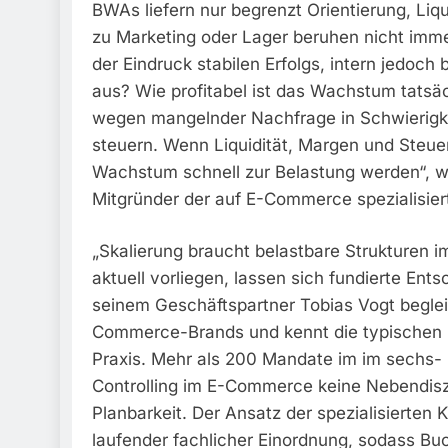
BWAs liefern nur begrenzt Orientierung, Liq
zu Marketing oder Lager beruhen nicht imm
der Eindruck stabilen Erfolgs, intern jedoch
aus? Wie profitabel ist das Wachstum tatsä
wegen mangelnder Nachfrage in Schwierigkei
steuern. Wenn Liquidität, Margen und Steuerl
Wachstum schnell zur Belastung werden“, wa
Mitgründer der auf E-Commerce spezialisier
„Skalierung braucht belastbare Strukturen i
aktuell vorliegen, lassen sich fundierte En
seinem Geschäftspartner Tobias Vogt begleit
Commerce-Brands und kennt die typischen
Praxis. Mehr als 200 Mandate im im sechs- 
Controlling im E-Commerce keine Nebendiszip
Planbarkeit. Der Ansatz der spezialisierten
laufender fachlicher Einordnung, sodass Bu