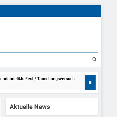
undendelikts Fest / Täuschungsversuch
Hinweise
Aktuelle News
ahme Nach Sexueller Belästigung