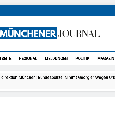
ener Journal
ünchen
TSEITE
REGIONAL
MELDUNGEN
POLITIK
MAGAZIN
idirektion München: Bundespolizei Nimmt Georgier Wegen Urk
27) Schmuckdiebstahl Aus Versandpaket – Polizei Bittet Um 
eidirektion München: Notruf Per Knopfdruck / Schnelle Festn