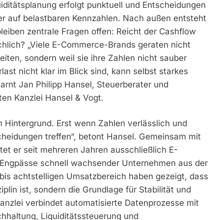
uiditätsplanung erfolgt punktuell und Entscheidungen
er auf belastbaren Kennzahlen. Nach außen entsteht
 bleiben zentrale Fragen offen: Reicht der Cashflow
chlich? „Viele E-Commerce-Brands geraten nicht
ten, sondern weil sie ihre Zahlen nicht sauber
ast nicht klar im Blick sind, kann selbst starkes
rnt Jan Philipp Hansel, Steuerberater und
ten Kanzlei Hansel & Vogt.
m Hintergrund. Erst wenn Zahlen verlässlich und
tscheidungen treffen“, betont Hansel. Gemeinsam mit
et er seit mehreren Jahren ausschließlich E-
 Engpässe schnell wachsender Unternehmen aus der
bis achtstelligen Umsatzbereich haben gezeigt, dass
lin ist, sondern die Grundlage für Stabilität und
 Kanzlei verbindet automatisierte Datenprozesse mit
chhaltung, Liquiditätssteuerung und