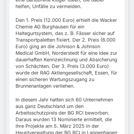
München:
helfen, Unfälle zu vermeiden.
Beinahekollision an
5. August 2026
Bahnübergang in Aubing
/ Bundespolizei ermittelt
Den 1. Preis (12.000 Euro) erhielt die Wacker
wegen gefährlichen
Chemie AG Burghausen für ein
Eingriffs in den
Haltegurtsystem, das z. B. Fässer sicher auf
Bahnverkehr
Transportpaletten fixiert. Der 2. Preis (6.000
Euro) ging an die Johnson & Johnson
Medical GmbH, Norderstedt für eine Idee zur
dauerhaften Kennzeichnung und Absicherung
von Schächten. Der 3. Preis (3.000 Euro)
wurde der RAG Aktiengesellschaft, Essen, für
einen sicheren Wartungszugang zu
Brunnenanlagen verliehen.
In diesem Jahr hatten sich 60 Unternehmen
aus ganz Deutschland um den
Arbeitsschutzpreis der BG RCI beworben.
Daraus wurden 13 Nominierte ermittelt, die
ihre Projekte am 5. März 2025 in der
Hauptverwaltung der BG RCI in Langenhagen