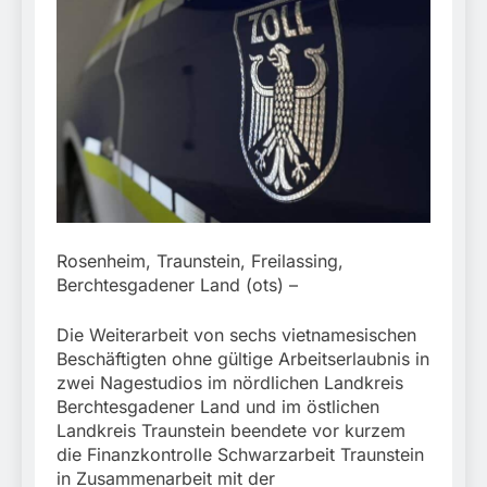
München: Schneller
Fahrzeug
festgenommen als die
6. August 2026
Reise nach Ungarn
beendet / Bundespolizei
nimmt einen gesuchten
Ungarn mit
Auslieferungshaftbefehl
fest
Rosenheim, Traunstein, Freilassing,
Berchtesgadener Land (ots) –
Die Weiterarbeit von sechs vietnamesischen
Beschäftigten ohne gültige Arbeitserlaubnis in
zwei Nagestudios im nördlichen Landkreis
Berchtesgadener Land und im östlichen
Landkreis Traunstein beendete vor kurzem
die Finanzkontrolle Schwarzarbeit Traunstein
in Zusammenarbeit mit der