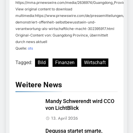
https://mma.prnewswire.com/media/2636974/Guangdong_Province.j
View original content to download
multimedia:https://www.prnewswire.com/de/pressemitteilungen/gua
demonstriert-offenheit-selbstbewusstsein-und-
verantwortung-als-wirtschaftliche-macht-302395917.html
Original-Content von: Guangdong Province, übermittelt
durch news aktuell
Quelle:
ots
Tagged:
Bild
Finanzen
Wirtschaft
Weitere News
Mandy Schwerendt wird CCO
von LichtBlick
13. April 2026
Degussa startet smarte,