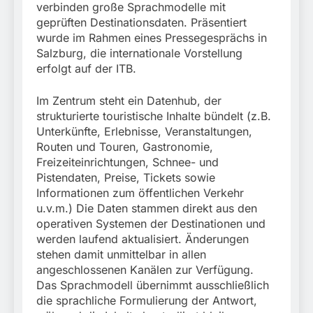
München:
verbinden große Sprachmodelle mit
Beinahekollision an
5. August 2026
geprüften Destinationsdaten. Präsentiert
Bahnübergang in Aubing
wurde im Rahmen eines Pressegesprächs in
/ Bundespolizei ermittelt
Salzburg, die internationale Vorstellung
wegen gefährlichen
Eingriffs in den
erfolgt auf der ITB.
Bahnverkehr
Im Zentrum steht ein Datenhub, der
strukturierte touristische Inhalte bündelt (z.B.
Unterkünfte, Erlebnisse, Veranstaltungen,
Routen und Touren, Gastronomie,
Freizeiteinrichtungen, Schnee- und
Pistendaten, Preise, Tickets sowie
Informationen zum öffentlichen Verkehr
u.v.m.) Die Daten stammen direkt aus den
operativen Systemen der Destinationen und
werden laufend aktualisiert. Änderungen
stehen damit unmittelbar in allen
angeschlossenen Kanälen zur Verfügung.
Das Sprachmodell übernimmt ausschließlich
die sprachliche Formulierung der Antwort,