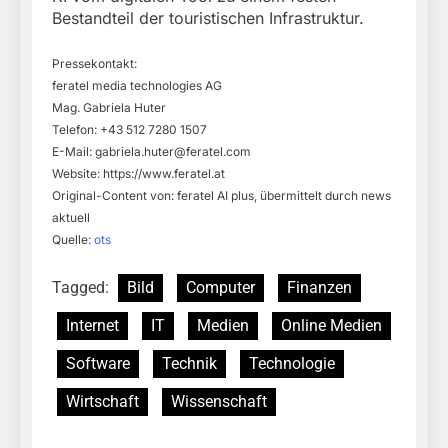
Bestandteil der touristischen Infrastruktur.
Pressekontakt:
feratel media technologies AG
Mag. Gabriela Huter
Telefon: +43 512 7280 1507
E-Mail:
gabriela.huter@feratel.com
Website: https://www.feratel.at
Original-Content von: feratel AI plus, übermittelt durch news
aktuell
Quelle:
ots
Tagged:
Bild
Computer
Finanzen
Internet
IT
Medien
Online Medien
Software
Technik
Technologie
Wirtschaft
Wissenschaft