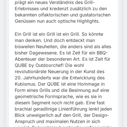
München: Couragierte
prägt ein neues Verständnis des Grill-
wegen gefährlichen
Zeugen halten
5. August 2026
Erlebnisses und kredenzt zusätzlich zu den
Eingriffs in den
Tatverdächtigen fest /
Bahnverkehr
bekannten olfaktorischen und gustatorischen
Mann nach Gleissturz
Genüssen nun auch optische Highlights.
verletzt
Ein Grill ist ein Grill ist ein Grill. So könnte
man denken. Und doch entdeckt man
bisweilen Neuheiten, die anders sind als alles
bisher Dagewesene. Es ist Zeit für ein BBQ-
Abenteuer der besonderen Art. Es ist Zeit für
QUBE by Outdoorchef! Die wohl
revolutionärste Neuerung in der Kunst des
20. Jahrhunderts war die Entwicklung des
Kubismus. Der QUBE ist eine Hommage in
Form eines Grills und die Besinnung auf eine
geometrische Formsprache, wie es sie in
diesem Segment noch nicht gab. Eine fast
brachial geradlinige Linienführung lenkt jeden
Blick unweigerlich auf den Grill, der Design-
Anspruch und maximalen Nutzen in sich