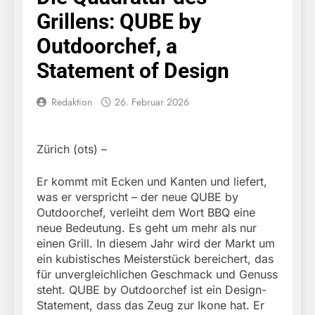
kontrolliert
7. August 2026
Grillens: QUBE by
grenzüberschreitenden
Bundespolizeidirektion
Verkehr / Waffenfund im
München: Schneller
Outdoorchef, a
Fahrzeug
festgenommen als die
6. August 2026
Reise nach Ungarn
Statement of Design
Bundespolizeidirektion
beendet / Bundespolizei
München: Ausgesetzte
nimmt einen gesuchten
Katze am Bahnhof
Redaktion
26. Februar 2026
6. August 2026
Ungarn mit
Bamberg aufgefunden –
HZA-R: Zoll deckt auf:
Auslieferungshaftbefehl
Tierheim übernimmt
Schrotthändler
fest
Fundtier
erschleicht rund 45.000
6. August 2026
Zürich (ots) –
Euro Sozialleistungen
Bundespolizeidirektion
Ermittlungen der
München: Europaweit
Er kommt mit Ecken und Kanten und liefert,
Finanzkontrolle
gesuchtes Mitglied einer
6. August 2026
was er verspricht – der neue QUBE by
Schwarzarbeit führen zu
kriminellen Vereinigung
Bundespolizeidirektion
rechtskräftiger
Outdoorchef, verleiht dem Wort BBQ eine
geht ins Netz –
München: Update zu den
Verurteilung wegen
neue Bedeutung. Es geht um mehr als nur
Bundespolizei vollstreckt
Einsatzmaßnahmen der
Betrugs
5. August 2026
einen Grill. In diesem Jahr wird der Markt um
europäischen
Bundespolizei in
Bundespolizeidirektion
Auslieferungshaftbefehl
ein kubistisches Meisterstück bereichert, das
Saarbrücken
München:
für unvergleichlichen Geschmack und Genuss
Beinahekollision an
5. August 2026
steht. QUBE by Outdoorchef ist ein Design-
Bahnübergang in Aubing
Bundespolizeidirektion
Statement, dass das Zeug zur Ikone hat. Er
/ Bundespolizei ermittelt