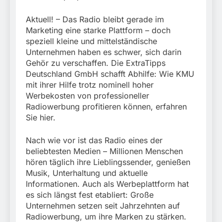
München:
Beinahekollision an
5. August 2026
Aktuell! – Das Radio bleibt gerade im
Bahnübergang in Aubing
/ Bundespolizei ermittelt
Marketing eine starke Plattform – doch
wegen gefährlichen
speziell kleine und mittelständische
Eingriffs in den
Unternehmen haben es schwer, sich darin
Bahnverkehr
Gehör zu verschaffen. Die ExtraTipps
Deutschland GmbH schafft Abhilfe: Wie KMU
mit ihrer Hilfe trotz nominell hoher
Werbekosten von professioneller
Radiowerbung profitieren können, erfahren
Sie hier.
Nach wie vor ist das Radio eines der
beliebtesten Medien – Millionen Menschen
hören täglich ihre Lieblingssender, genießen
Musik, Unterhaltung und aktuelle
Informationen. Auch als Werbeplattform hat
es sich längst fest etabliert: Große
Unternehmen setzen seit Jahrzehnten auf
Radiowerbung, um ihre Marken zu stärken.