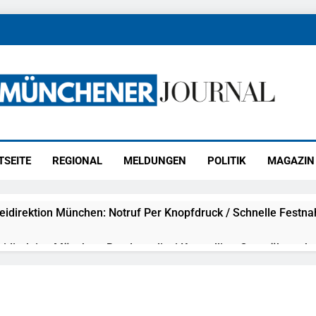
ener Journal
ünchen
TSEITE
REGIONAL
MELDUNGEN
POLITIK
MAGAZIN
eidirektion München: Notruf Per Knopfdruck / Schnelle Festn
idirektion München: Bundespolizei Kontrolliert Grenzübersch
irektion München: Schneller Festgenommen Als Die Reise Nac
n Ungarn Mit Auslieferungshaftbefehl Fest