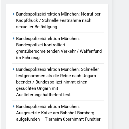
g Aufgefunden – Tierheim Übernimmt
Bundespolizeidirektion München: Notruf per
Knopfdruck / Schnelle Festnahme nach
sexueller Belästigung
tungen Ermittlungen Der Finanzkontrolle
Bundespolizeidirektion München:
Bundespolizei kontrolliert
llen Vereinigung Geht Ins Netz –
grenzüberschreitenden Verkehr / Waffenfund
im Fahrzeug
undespolizei In Saarbrücken
Bundespolizeidirektion München: Schneller
festgenommen als die Reise nach Ungarn
g / Bundespolizei Ermittelt Wegen
beendet / Bundespolizei nimmt einen
gesuchten Ungarn mit
Auslieferungshaftbefehl fest
en Fest / Mann Nach Gleissturz Verletzt
Bundespolizeidirektion München:
Ausgesetzte Katze am Bahnhof Bamberg
aufgefunden – Tierheim übernimmt Fundtier