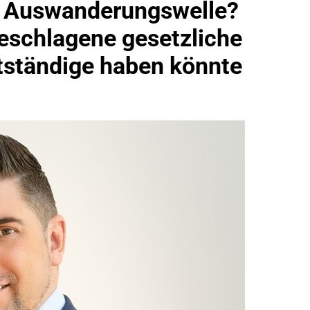
e Auswanderungswelle?
eidirektion München: Ausgesetzte Katze Am Bahnhof Bamber
eschlagene gesetzliche
stständige haben könnte
kt Auf: Schrotthändler Erschleicht Rund 45.000 Euro Sozialleis
ühren Zu Rechtskräftiger Verurteilung Wegen Betrugs
rektion München: Europaweit Gesuchtes Mitglied Einer Krimine
ollstreckt Europäischen Auslieferungshaftbefehl
eidirektion München: Update Zu Den Einsatzmaßnahmen Der B
irektion München: Beinahekollision An Bahnübergang In Aubin
ingriffs In Den Bahnverkehr
eidirektion München: Couragierte Zeugen Halten Tatverdächtig
 In Stillgelegtem Bahngebäude (Sendling)