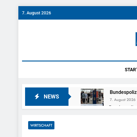
Skip
7. August 2026
to
content
Münch
News Rund Um M
STAR
Bundespoliz
NEWS
7. August 2026
Bundespolize
Fahrzeug
7. August 2026
WIRTSCHAFT
Bundespolizeid
Einen Gesuchte