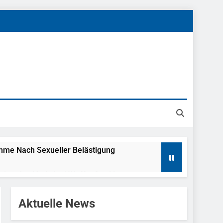
ahme Nach Sexueller Belästigung
reitenden Verkehr / Waffenfund Im
Aktuelle News
h Ungarn Beendet / Bundespolizei Nimmt