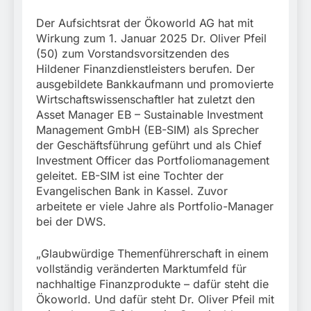
München:
Beinahekollision an
5. August 2026
Der Aufsichtsrat der Ökoworld AG hat mit
Bahnübergang in Aubing
Wirkung zum 1. Januar 2025 Dr. Oliver Pfeil
/ Bundespolizei ermittelt
(50) zum Vorstandsvorsitzenden des
wegen gefährlichen
Eingriffs in den
Hildener Finanzdienstleisters berufen. Der
Bahnverkehr
ausgebildete Bankkaufmann und promovierte
Wirtschaftswissenschaftler hat zuletzt den
Asset Manager EB – Sustainable Investment
Management GmbH (EB-SIM) als Sprecher
der Geschäftsführung geführt und als Chief
Investment Officer das Portfoliomanagement
geleitet. EB-SIM ist eine Tochter der
Evangelischen Bank in Kassel. Zuvor
arbeitete er viele Jahre als Portfolio-Manager
bei der DWS.
„Glaubwürdige Themenführerschaft in einem
vollständig veränderten Marktumfeld für
nachhaltige Finanzprodukte – dafür steht die
Ökoworld. Und dafür steht Dr. Oliver Pfeil mit