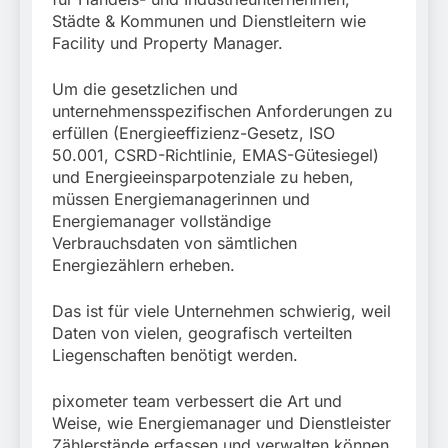
München:
Städte & Kommunen und Dienstleitern wie
Beinahekollision an
5. August 2026
Bahnübergang in Aubing
Facility und Property Manager.
/ Bundespolizei ermittelt
wegen gefährlichen
Um die gesetzlichen und
Eingriffs in den
unternehmensspezifischen Anforderungen zu
Bahnverkehr
erfüllen (Energieeffizienz-Gesetz, ISO
50.001, CSRD-Richtlinie, EMAS-Gütesiegel)
und Energieeinsparpotenziale zu heben,
müssen Energiemanagerinnen und
Energiemanager vollständige
Verbrauchsdaten von sämtlichen
Energiezählern erheben.
Das ist für viele Unternehmen schwierig, weil
Daten von vielen, geografisch verteilten
Liegenschaften benötigt werden.
pixometer team verbessert die Art und
Weise, wie Energiemanager und Dienstleister
Zählerstände erfassen und verwalten können