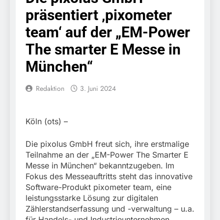
Knopfdruck / Schnelle
7. August 2026
präsentiert ‚pixometer
Festnahme nach
Bundespolizeidirektion
sexueller Belästigung
München: Bundespolizei
team‘ auf der „EM-Power
kontrolliert
7. August 2026
grenzüberschreitenden
The smarter E Messe in
Bundespolizeidirektion
Verkehr / Waffenfund im
München: Schneller
München“
Fahrzeug
festgenommen als die
6. August 2026
Reise nach Ungarn
Bundespolizeidirektion
beendet / Bundespolizei
Redaktion
3. Juni 2024
München: Ausgesetzte
nimmt einen gesuchten
Katze am Bahnhof
6. August 2026
Ungarn mit
Bamberg aufgefunden –
HZA-R: Zoll deckt auf:
Auslieferungshaftbefehl
Tierheim übernimmt
Köln (ots) –
Schrotthändler
fest
Fundtier
erschleicht rund 45.000
6. August 2026
Euro Sozialleistungen
Die pixolus GmbH freut sich, ihre erstmalige
Bundespolizeidirektion
Ermittlungen der
Teilnahme an der „EM-Power The Smarter E
München: Europaweit
Finanzkontrolle
Messe in München“ bekanntzugeben. Im
gesuchtes Mitglied einer
6. August 2026
Schwarzarbeit führen zu
kriminellen Vereinigung
Fokus des Messeauftritts steht das innovative
Bundespolizeidirektion
rechtskräftiger
geht ins Netz –
Software-Produkt pixometer team, eine
München: Update zu den
Verurteilung wegen
Bundespolizei vollstreckt
leistungsstarke Lösung zur digitalen
Einsatzmaßnahmen der
Betrugs
5. August 2026
europäischen
Bundespolizei in
Zählerstandserfassung und -verwaltung – u.a.
Bundespolizeidirektion
Auslieferungshaftbefehl
Saarbrücken
für Handels- und Industrieunternehmen,