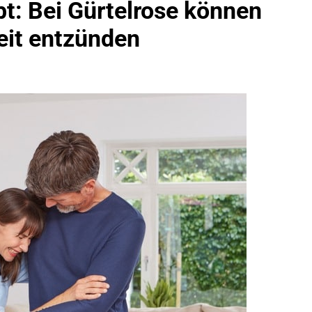
t: Bei Gürtelrose können
idirektion München: Bundespolizei Kontrolliert Grenzübersch
eit entzünden
irektion München: Schneller Festgenommen Als Die Reise Nac
n Ungarn Mit Auslieferungshaftbefehl Fest
eidirektion München: Ausgesetzte Katze Am Bahnhof Bamber
kt Auf: Schrotthändler Erschleicht Rund 45.000 Euro Sozialleis
ühren Zu Rechtskräftiger Verurteilung Wegen Betrugs
rektion München: Europaweit Gesuchtes Mitglied Einer Krimine
ollstreckt Europäischen Auslieferungshaftbefehl
eidirektion München: Update Zu Den Einsatzmaßnahmen Der B
irektion München: Beinahekollision An Bahnübergang In Aubin
ingriffs In Den Bahnverkehr