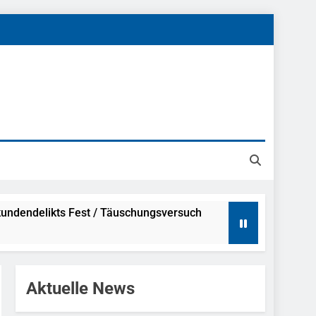
undendelikts Fest / Täuschungsversuch
Hinweise
Aktuelle News
ahme Nach Sexueller Belästigung