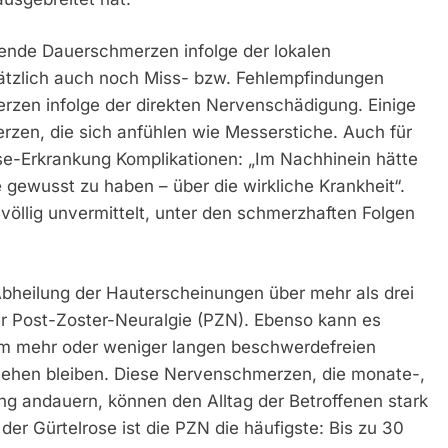
lende Dauerschmerzen infolge der lokalen
ätzlich auch noch Miss- bzw. Fehlempfindungen
zen infolge der direkten Nervenschädigung. Einige
zen, die sich anfühlen wie Messerstiche. Auch für
se-Erkrankung Komplikationen: „Im Nachhinein hätte
 gewusst zu haben – über die wirkliche Krankheit“.
 völlig unvermittelt, unter den schmerzhaften Folgen
Abheilung der Hauterscheinungen über mehr als drei
r Post-Zoster-Neuralgie (PZN). Ebenso kann es
m mehr oder weniger langen beschwerdefreien
stehen bleiben. Diese Nervenschmerzen, die monate-,
ang andauern, können den Alltag der Betroffenen stark
der Gürtelrose ist die PZN die häufigste: Bis zu 30