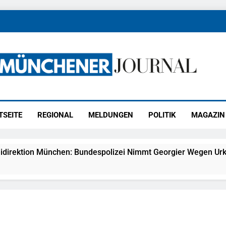
ener Journal
ünchen
TSEITE
REGIONAL
MELDUNGEN
POLITIK
MAGAZIN
idirektion München: Bundespolizei Nimmt Georgier Wegen Urk
27) Schmuckdiebstahl Aus Versandpaket – Polizei Bittet Um 
eidirektion München: Notruf Per Knopfdruck / Schnelle Festn