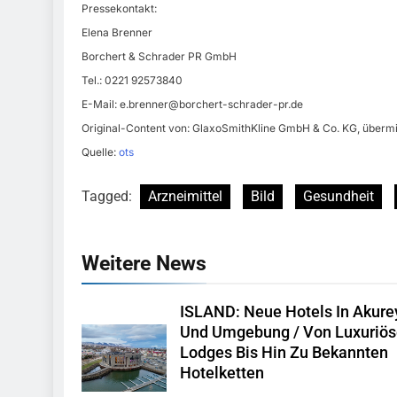
Pressekontakt:
Elena Brenner
Borchert & Schrader PR GmbH
Tel.: 0221 92573840
E-Mail:
e.brenner@borchert-schrader-pr.de
Original-Content von: GlaxoSmithKline GmbH & Co. KG, übermit
Quelle:
ots
Tagged:
Arzneimittel
Bild
Gesundheit
Weitere News
ISLAND: Neue Hotels In Akurey
Und Umgebung / Von Luxuriö
Lodges Bis Hin Zu Bekannten
Hotelketten