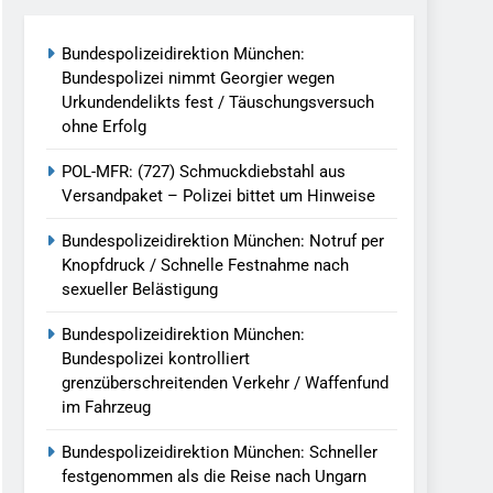
reitenden Verkehr / Waffenfund Im
Bundespolizeidirektion München:
Bundespolizei nimmt Georgier wegen
h Ungarn Beendet / Bundespolizei Nimmt
Urkundendelikts fest / Täuschungsversuch
ohne Erfolg
g Aufgefunden – Tierheim Übernimmt
POL-MFR: (727) Schmuckdiebstahl aus
Versandpaket – Polizei bittet um Hinweise
tungen Ermittlungen Der Finanzkontrolle
Bundespolizeidirektion München: Notruf per
Knopfdruck / Schnelle Festnahme nach
sexueller Belästigung
llen Vereinigung Geht Ins Netz –
Bundespolizeidirektion München:
Bundespolizei kontrolliert
grenzüberschreitenden Verkehr / Waffenfund
undespolizei In Saarbrücken
im Fahrzeug
g / Bundespolizei Ermittelt Wegen
Bundespolizeidirektion München: Schneller
festgenommen als die Reise nach Ungarn