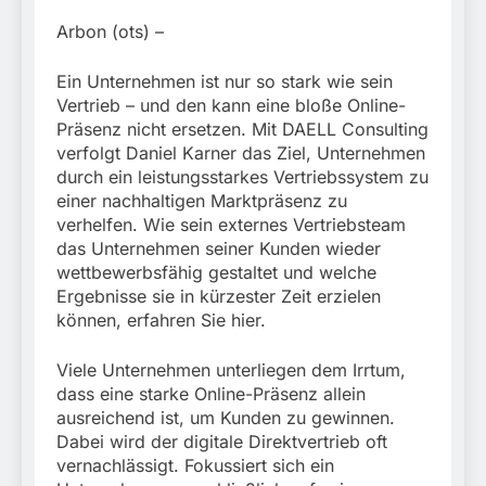
Mehr als 17.000
Zigaretten in Fahrzeug
4. August 2026
Arbon (ots) –
und Anhänger versteckt
Kontrolle in Waidhaus
Ein Unternehmen ist nur so stark wie sein
führt zur Sicherstellung
Vertrieb – und den kann eine bloße Online-
unversteuerter Zigaretten
und Einleitung eines
Präsenz nicht ersetzen. Mit DAELL Consulting
Steuerstrafverfahrens
verfolgt Daniel Karner das Ziel, Unternehmen
durch ein leistungsstarkes Vertriebssystem zu
einer nachhaltigen Marktpräsenz zu
verhelfen. Wie sein externes Vertriebsteam
das Unternehmen seiner Kunden wieder
wettbewerbsfähig gestaltet und welche
Ergebnisse sie in kürzester Zeit erzielen
können, erfahren Sie hier.
Viele Unternehmen unterliegen dem Irrtum,
dass eine starke Online-Präsenz allein
ausreichend ist, um Kunden zu gewinnen.
Dabei wird der digitale Direktvertrieb oft
vernachlässigt. Fokussiert sich ein