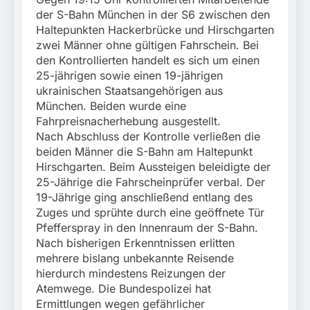
München:
der S-Bahn München in der S6 zwischen den
Beinahekollision an
5. August 2026
Bahnübergang in Aubing
Haltepunkten Hackerbrücke und Hirschgarten
/ Bundespolizei ermittelt
zwei Männer ohne gültigen Fahrschein. Bei
wegen gefährlichen
den Kontrollierten handelt es sich um einen
Eingriffs in den
25-jährigen sowie einen 19-jährigen
Bahnverkehr
ukrainischen Staatsangehörigen aus
München. Beiden wurde eine
Fahrpreisnacherhebung ausgestellt.
Nach Abschluss der Kontrolle verließen die
beiden Männer die S-Bahn am Haltepunkt
Hirschgarten. Beim Aussteigen beleidigte der
25-Jährige die Fahrscheinprüfer verbal. Der
19-Jährige ging anschließend entlang des
Zuges und sprühte durch eine geöffnete Tür
Pfefferspray in den Innenraum der S-Bahn.
Nach bisherigen Erkenntnissen erlitten
mehrere bislang unbekannte Reisende
hierdurch mindestens Reizungen der
Atemwege. Die Bundespolizei hat
Ermittlungen wegen gefährlicher