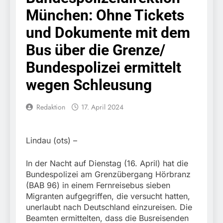
kontrolliert
7. August 2026
München: Ohne Tickets
grenzüberschreitenden
Bundespolizeidirektion
Verkehr / Waffenfund im
München: Schneller
und Dokumente mit dem
Fahrzeug
festgenommen als die
6. August 2026
Reise nach Ungarn
Bus über die Grenze/
Bundespolizeidirektion
beendet / Bundespolizei
München: Ausgesetzte
Bundespolizei ermittelt
nimmt einen gesuchten
Katze am Bahnhof
6. August 2026
Ungarn mit
Bamberg aufgefunden –
wegen Schleusung
HZA-R: Zoll deckt auf:
Auslieferungshaftbefehl
Tierheim übernimmt
Schrotthändler
fest
Fundtier
erschleicht rund 45.000
6. August 2026
Redaktion
17. April 2024
Euro Sozialleistungen
Bundespolizeidirektion
Ermittlungen der
München: Europaweit
Finanzkontrolle
gesuchtes Mitglied einer
6. August 2026
Schwarzarbeit führen zu
Lindau (ots) –
kriminellen Vereinigung
Bundespolizeidirektion
rechtskräftiger
geht ins Netz –
München: Update zu den
Verurteilung wegen
In der Nacht auf Dienstag (16. April) hat die
Bundespolizei vollstreckt
Einsatzmaßnahmen der
Betrugs
5. August 2026
europäischen
Bundespolizei am Grenzübergang Hörbranz
Bundespolizei in
Bundespolizeidirektion
Auslieferungshaftbefehl
(BAB 96) in einem Fernreisebus sieben
Saarbrücken
München:
Migranten aufgegriffen, die versucht hatten,
Beinahekollision an
5. August 2026
unerlaubt nach Deutschland einzureisen. Die
Bahnübergang in Aubing
Bundespolizeidirektion
Beamten ermittelten, dass die Busreisenden
/ Bundespolizei ermittelt