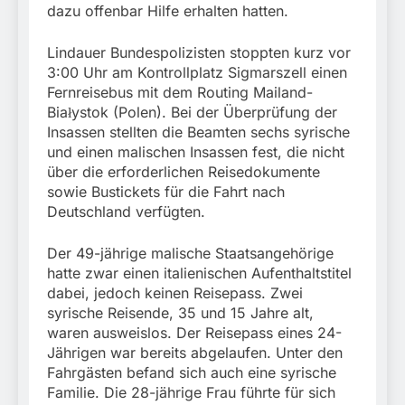
München: Couragierte
dazu offenbar Hilfe erhalten hatten.
wegen gefährlichen
Zeugen halten
5. August 2026
Eingriffs in den
Tatverdächtigen fest /
Bahnverkehr
Lindauer Bundespolizisten stoppten kurz vor
Mann nach Gleissturz
verletzt
3:00 Uhr am Kontrollplatz Sigmarszell einen
Fernreisebus mit dem Routing Mailand-
Białystok (Polen). Bei der Überprüfung der
Insassen stellten die Beamten sechs syrische
und einen malischen Insassen fest, die nicht
über die erforderlichen Reisedokumente
sowie Bustickets für die Fahrt nach
Deutschland verfügten.
Der 49-jährige malische Staatsangehörige
hatte zwar einen italienischen Aufenthaltstitel
dabei, jedoch keinen Reisepass. Zwei
syrische Reisende, 35 und 15 Jahre alt,
waren ausweislos. Der Reisepass eines 24-
Jährigen war bereits abgelaufen. Unter den
Fahrgästen befand sich auch eine syrische
Familie. Die 28-jährige Frau führte für sich