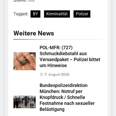
Quelle:
ots
Tagged:
BY
Kriminalität
Polizei
Weitere News
POL-MFR: (727)
Schmuckdiebstahl aus
Versandpaket – Polizei bittet
um Hinweise
7. August 2026
Bundespolizeidirektion
München: Notruf per
Knopfdruck / Schnelle
Festnahme nach sexueller
Belästigung