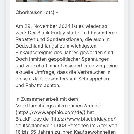
München:
Beinahekollision an
5. August 2026
Bahnübergang in Aubing
Oberhausen (ots) –
/ Bundespolizei ermittelt
wegen gefährlichen
Am 29. November 2024 ist es wieder so
Eingriffs in den
weit: Der Black Friday startet mit besonderen
Bahnverkehr
Rabatten und Sonderaktionen, die auch in
Deutschland längst zum wichtigsten
Einkaufsereignis des Jahres geworden sind.
Doch inmitten geopolitischer Spannungen
und wirtschaftlicher Unsicherheiten zeigt eine
aktuelle Umfrage, dass die Verbraucher in
diesem Jahr besonders auf Schnäppchen
und Rabatte achten.
In Zusammenarbeit mit dem
Marktforschungsunternehmen Appinio
(https://www.appinio.com/de/) hat
BlackFriday.de (https://www.blackfriday.de/)
deutschlandweit 1.003 Personen im Alter von
16 bis 65 Jahren zu ihren Kaufgewohnheiten