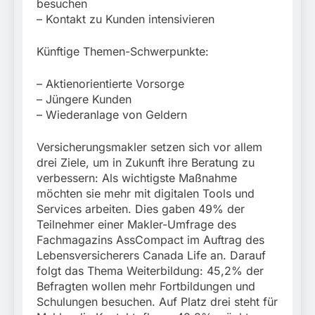
München:
besuchen
Beinahekollision an
– Kontakt zu Kunden intensivieren
5. August 2026
Bahnübergang in Aubing
/ Bundespolizei ermittelt
Künftige Themen-Schwerpunkte:
wegen gefährlichen
Eingriffs in den
Bahnverkehr
– Aktienorientierte Vorsorge
– Jüngere Kunden
– Wiederanlage von Geldern
Versicherungsmakler setzen sich vor allem
drei Ziele, um in Zukunft ihre Beratung zu
verbessern: Als wichtigste Maßnahme
möchten sie mehr mit digitalen Tools und
Services arbeiten. Dies gaben 49% der
Teilnehmer einer Makler-Umfrage des
Fachmagazins AssCompact im Auftrag des
Lebensversicherers Canada Life an. Darauf
folgt das Thema Weiterbildung: 45,2% der
Befragten wollen mehr Fortbildungen und
Schulungen besuchen. Auf Platz drei steht für