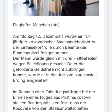
München: Mit dem
führt zur Sicherstellung
Kraftfahrzeug über die
3. August 2026
unversteuerter Zigaretten
Grenze
und Einleitung eines
eingereist/Bundespolizei
Steuerstrafverfahrens
stellt Auto sicher
Flughafen München (ots) –
Am Montag (2. Dezember) wurde ein 47-
jähriger kosovarischer Staatsangehöriger bei
der Einreisekontrolle durch Beamte der
Bundespolizei festgenommen.
Der Mann wurde gleich mit drei Haftbefehlen
wegen Beleidigung gesucht. Da er die
geforderte Geldstrafe nicht aufbringen
konnte, wurde er in die Justizvollzugsanstalt
Erding eingeliefert.
Im Rahmen einer Fahndungsabfrage bei der
Einreise eines Fluges aus Pristina/Kosovo
stellten Bundespolizisten fest, dass der
Kosovare von den Staatsanwaltschaften