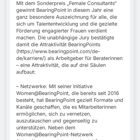
München:
Mit dem Sonderpreis „Female Consultants“
Beinahekollision an
5. August 2026
gewinnt BearingPoint in diesem Jahr eine
Bahnübergang in Aubing
ganz besondere Auszeichnung für alle, die
/ Bundespolizei ermittelt
sich um Talententwicklung und die gezielte
wegen gefährlichen
Eingriffs in den
Förderung engagierter Frauen verdient
Bahnverkehr
machen. Die unabhängige Jury bestätigte
damit die Attraktivität BearingPoints
(https://www.bearingpoint.com/de-
de/karriere/) als Arbeitgeber für Beraterinnen
– eine Attraktivität, die auf drei Säulen
aufbaut:
– Netzwerke: Mit seiner Initiative
Women@BearingPoint, die bereits seit 2016
besteht, hat BearingPoint gezielt Formate und
Kanäle geschaffen, die es Mitarbeiterinnen
ermöglichen, sich zu vernetzen,
auszutauschen und gegenseitig zu
unterstützen. Neben dem
Women@BearingPoint-Netzwerk