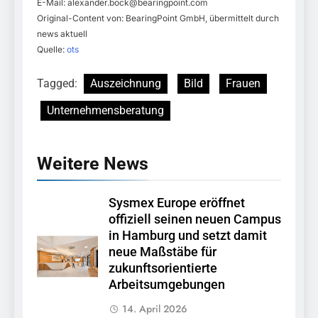
E-Mail:
alexander.bock@bearingpoint.com
Original-Content von: BearingPoint GmbH, übermittelt durch
news aktuell
Quelle:
ots
Tagged:
Auszeichnung
Bild
Frauen
Unternehmensberatung
Weitere News
Sysmex Europe eröffnet
offiziell seinen neuen Campus
in Hamburg und setzt damit
neue Maßstäbe für
zukunftsorientierte
Arbeitsumgebungen
14. April 2026