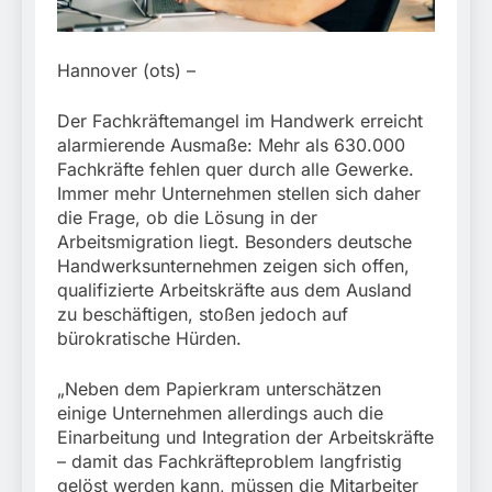
München:
Beinahekollision an
5. August 2026
Bahnübergang in Aubing
/ Bundespolizei ermittelt
Hannover (ots) –
wegen gefährlichen
Eingriffs in den
Der Fachkräftemangel im Handwerk erreicht
Bahnverkehr
alarmierende Ausmaße: Mehr als 630.000
Fachkräfte fehlen quer durch alle Gewerke.
Immer mehr Unternehmen stellen sich daher
die Frage, ob die Lösung in der
Arbeitsmigration liegt. Besonders deutsche
Handwerksunternehmen zeigen sich offen,
qualifizierte Arbeitskräfte aus dem Ausland
zu beschäftigen, stoßen jedoch auf
bürokratische Hürden.
„Neben dem Papierkram unterschätzen
einige Unternehmen allerdings auch die
Einarbeitung und Integration der Arbeitskräfte
– damit das Fachkräfteproblem langfristig
gelöst werden kann, müssen die Mitarbeiter