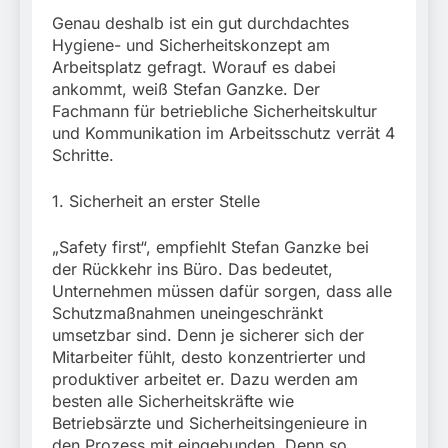
München: Europaweit
Finanzkontrolle
gesuchtes Mitglied einer
Genau deshalb ist ein gut durchdachtes
6. August 2026
Schwarzarbeit führen zu
kriminellen Vereinigung
Hygiene- und Sicherheitskonzept am
rechtskräftiger
geht ins Netz –
Arbeitsplatz gefragt. Worauf es dabei
Verurteilung wegen
Bundespolizei vollstreckt
Betrugs
ankommt, weiß Stefan Ganzke. Der
europäischen
Fachmann für betriebliche Sicherheitskultur
Auslieferungshaftbefehl
und Kommunikation im Arbeitsschutz verrät 4
Schritte.
1. Sicherheit an erster Stelle
„Safety first“, empfiehlt Stefan Ganzke bei
der Rückkehr ins Büro. Das bedeutet,
Unternehmen müssen dafür sorgen, dass alle
Schutzmaßnahmen uneingeschränkt
umsetzbar sind. Denn je sicherer sich der
Mitarbeiter fühlt, desto konzentrierter und
produktiver arbeitet er. Dazu werden am
besten alle Sicherheitskräfte wie
Betriebsärzte und Sicherheitsingenieure in
den Prozess mit eingebunden. Denn so