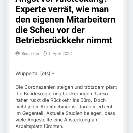
nimmt Georgier wegen
7. August 2026
eingeleitet.
Experte verrät, wie man
Urkundendelikts fest /
POL-MFR: (727)
Täuschungsversuch ohne
Schmuckdiebstahl aus
den eigenen Mitarbeitern
Erfolg
Versandpaket – Polizei
7. August 2026
bittet um Hinweise
die Scheu vor der
Bundespolizeidirektion
München: Notruf per
Betriebsrückkehr nimmt
Knopfdruck / Schnelle
7. August 2026
Festnahme nach
Bundespolizeidirektion
sexueller Belästigung
Redaktion
1. April 2022
München: Bundespolizei
kontrolliert
7. August 2026
grenzüberschreitenden
Bundespolizeidirektion
Verkehr / Waffenfund im
Wuppertal (ots) –
München: Schneller
Fahrzeug
festgenommen als die
6. August 2026
Reise nach Ungarn
Die Coronazahlen steigen und trotzdem plant
Bundespolizeidirektion
beendet / Bundespolizei
die Bundesregierung Lockerungen. Umso
München: Ausgesetzte
nimmt einen gesuchten
näher rückt die Rückkehr ins Büro. Doch
Katze am Bahnhof
6. August 2026
Ungarn mit
Bamberg aufgefunden –
nicht jeder Arbeitnehmer ist darüber erfreut.
HZA-R: Zoll deckt auf:
Auslieferungshaftbefehl
Tierheim übernimmt
Im Gegenteil: Aktuelle Studien belegen, dass
Schrotthändler
fest
Fundtier
viele Angestellte eine Ansteckung am
erschleicht rund 45.000
6. August 2026
Euro Sozialleistungen
Arbeitsplatz fürchten.
Bundespolizeidirektion
Ermittlungen der