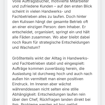
München:
Volle Auftragsbücher, motivierte Mitarbeiter
Beinahekollision an
und zufriedene Kunden – auf den ersten Blick
5. August 2026
Bahnübergang in Aubing
scheint in vielen Handwerks- und
/ Bundespolizei ermittelt
Fachbetrieben alles zu laufen. Doch hinter
wegen gefährlichen
den Kulissen hängt der gesamte Betrieb oft
Eingriffs in den
an einer einzigen Person: dem Inhaber. Er
Bahnverkehr
entscheidet, organisiert, springt ein und hält
alle Fäden zusammen. Wo aber bleibt dabei
noch Raum für strategische Entscheidungen
und Wachstum?
Größtenteils wirkt der Alltag in Handwerks-
und Fachbetrieben stabil und eingespielt:
Aufträge kommen zuverlässig herein, die
Auslastung ist durchweg hoch und auch nach
außen hin vermittelt man einen positiven
Eindruck. Im Inneren aber wächst
währenddessen nicht selten eine stille
Abhängigkeit: Entscheidungen laufen rein
über den Chef, Rückfragen landen direkt bei
ihm, Probleme werden ad hoc gelöst.