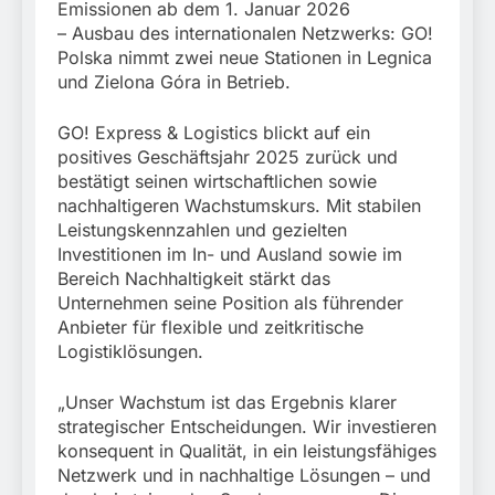
München: Mit dem
Emissionen ab dem 1. Januar 2026
führt zur Sicherstellung
Kraftfahrzeug über die
3. August 2026
– Ausbau des internationalen Netzwerks: GO!
unversteuerter Zigaretten
Grenze
und Einleitung eines
Polska nimmt zwei neue Stationen in Legnica
eingereist/Bundespolizei
Steuerstrafverfahrens
und Zielona Góra in Betrieb.
stellt Auto sicher
GO! Express & Logistics blickt auf ein
positives Geschäftsjahr 2025 zurück und
bestätigt seinen wirtschaftlichen sowie
nachhaltigeren Wachstumskurs. Mit stabilen
Leistungskennzahlen und gezielten
Investitionen im In- und Ausland sowie im
Bereich Nachhaltigkeit stärkt das
Unternehmen seine Position als führender
Anbieter für flexible und zeitkritische
Logistiklösungen.
„Unser Wachstum ist das Ergebnis klarer
strategischer Entscheidungen. Wir investieren
konsequent in Qualität, in ein leistungsfähiges
Netzwerk und in nachhaltige Lösungen – und