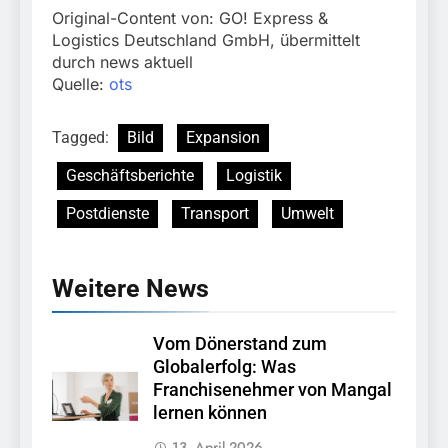
Original-Content von: GO! Express &
Logistics Deutschland GmbH, übermittelt
durch news aktuell
Quelle:
ots
Tagged:
Bild
Expansion
Geschäftsberichte
Logistik
Postdienste
Transport
Umwelt
Weitere News
Vom Dönerstand zum
Globalerfolg: Was
Franchisenehmer von Mangal
lernen können
13. April 2026