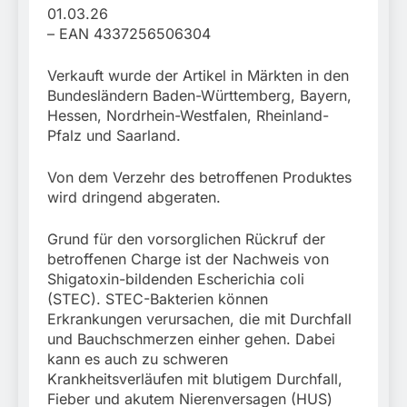
München: Mit dem
führt zur Sicherstellung
01.03.26
Kraftfahrzeug über die
3. August 2026
unversteuerter Zigaretten
– EAN 4337256506304
Grenze
und Einleitung eines
eingereist/Bundespolizei
Steuerstrafverfahrens
stellt Auto sicher
Verkauft wurde der Artikel in Märkten in den
Bundesländern Baden-Württemberg, Bayern,
Hessen, Nordrhein-Westfalen, Rheinland-
Pfalz und Saarland.
Von dem Verzehr des betroffenen Produktes
wird dringend abgeraten.
Grund für den vorsorglichen Rückruf der
betroffenen Charge ist der Nachweis von
Shigatoxin-bildenden Escherichia coli
(STEC). STEC-Bakterien können
Erkrankungen verursachen, die mit Durchfall
und Bauchschmerzen einher gehen. Dabei
kann es auch zu schweren
Krankheitsverläufen mit blutigem Durchfall,
Fieber und akutem Nierenversagen (HUS)