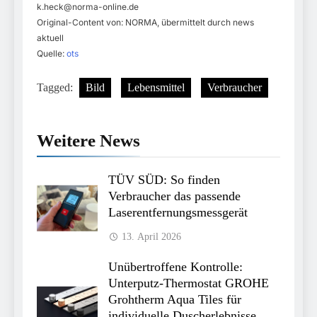
k.heck@norma-online.de
Original-Content von: NORMA, übermittelt durch news
aktuell
Quelle:
ots
Tagged:
Bild
Lebensmittel
Verbraucher
Weitere News
TÜV SÜD: So finden
Verbraucher das passende
Laserentfernungsmessgerät
13. April 2026
Unübertroffene Kontrolle:
Unterputz-Thermostat GROHE
Grohtherm Aqua Tiles für
individuelle Duscherlebnisse