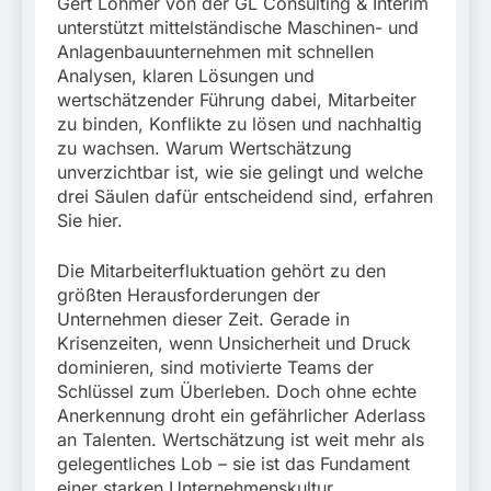
München:
Gert Löhmer von der GL Consulting & Interim
Beinahekollision an
unterstützt mittelständische Maschinen- und
5. August 2026
Bahnübergang in Aubing
Anlagenbauunternehmen mit schnellen
/ Bundespolizei ermittelt
Analysen, klaren Lösungen und
wegen gefährlichen
wertschätzender Führung dabei, Mitarbeiter
Eingriffs in den
zu binden, Konflikte zu lösen und nachhaltig
Bahnverkehr
zu wachsen. Warum Wertschätzung
unverzichtbar ist, wie sie gelingt und welche
drei Säulen dafür entscheidend sind, erfahren
Sie hier.
Die Mitarbeiterfluktuation gehört zu den
größten Herausforderungen der
Unternehmen dieser Zeit. Gerade in
Krisenzeiten, wenn Unsicherheit und Druck
dominieren, sind motivierte Teams der
Schlüssel zum Überleben. Doch ohne echte
Anerkennung droht ein gefährlicher Aderlass
an Talenten. Wertschätzung ist weit mehr als
gelegentliches Lob – sie ist das Fundament
einer starken Unternehmenskultur.