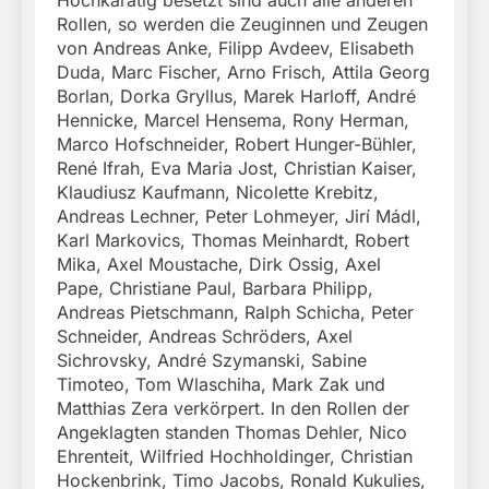
Hochkarätig besetzt sind auch alle anderen
Rollen, so werden die Zeuginnen und Zeugen
von Andreas Anke, Filipp Avdeev, Elisabeth
Duda, Marc Fischer, Arno Frisch, Attila Georg
Borlan, Dorka Gryllus, Marek Harloff, André
Hennicke, Marcel Hensema, Rony Herman,
Marco Hofschneider, Robert Hunger-Bühler,
René Ifrah, Eva Maria Jost, Christian Kaiser,
Klaudiusz Kaufmann, Nicolette Krebitz,
Andreas Lechner, Peter Lohmeyer, Jirí Mádl,
Karl Markovics, Thomas Meinhardt, Robert
Mika, Axel Moustache, Dirk Ossig, Axel
Pape, Christiane Paul, Barbara Philipp,
Andreas Pietschmann, Ralph Schicha, Peter
Schneider, Andreas Schröders, Axel
Sichrovsky, André Szymanski, Sabine
Timoteo, Tom Wlaschiha, Mark Zak und
Matthias Zera verkörpert. In den Rollen der
Angeklagten standen Thomas Dehler, Nico
Ehrenteit, Wilfried Hochholdinger, Christian
Hockenbrink, Timo Jacobs, Ronald Kukulies,