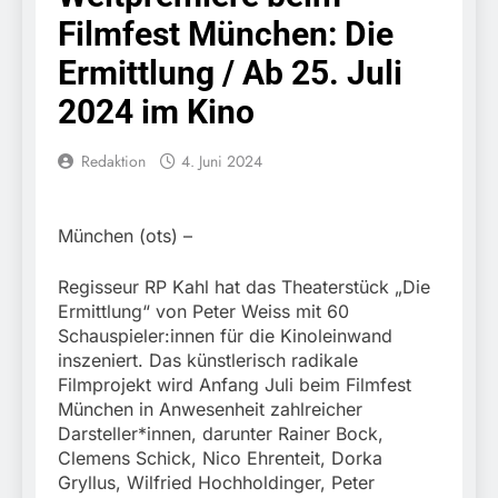
Knopfdruck / Schnelle
7. August 2026
Filmfest München: Die
Festnahme nach
Bundespolizeidirektion
sexueller Belästigung
München: Bundespolizei
Ermittlung / Ab 25. Juli
kontrolliert
7. August 2026
grenzüberschreitenden
2024 im Kino
Bundespolizeidirektion
Verkehr / Waffenfund im
München: Schneller
Fahrzeug
festgenommen als die
Redaktion
4. Juni 2024
6. August 2026
Reise nach Ungarn
Bundespolizeidirektion
beendet / Bundespolizei
München: Ausgesetzte
nimmt einen gesuchten
Katze am Bahnhof
6. August 2026
München (ots) –
Ungarn mit
Bamberg aufgefunden –
HZA-R: Zoll deckt auf:
Auslieferungshaftbefehl
Tierheim übernimmt
Schrotthändler
fest
Regisseur RP Kahl hat das Theaterstück „Die
Fundtier
erschleicht rund 45.000
6. August 2026
Ermittlung“ von Peter Weiss mit 60
Euro Sozialleistungen
Bundespolizeidirektion
Schauspieler:innen für die Kinoleinwand
Ermittlungen der
München: Europaweit
inszeniert. Das künstlerisch radikale
Finanzkontrolle
gesuchtes Mitglied einer
6. August 2026
Filmprojekt wird Anfang Juli beim Filmfest
Schwarzarbeit führen zu
kriminellen Vereinigung
Bundespolizeidirektion
rechtskräftiger
München in Anwesenheit zahlreicher
geht ins Netz –
München: Update zu den
Verurteilung wegen
Darsteller*innen, darunter Rainer Bock,
Bundespolizei vollstreckt
Einsatzmaßnahmen der
Betrugs
5. August 2026
Clemens Schick, Nico Ehrenteit, Dorka
europäischen
Bundespolizei in
Bundespolizeidirektion
Auslieferungshaftbefehl
Gryllus, Wilfried Hochholdinger, Peter
Saarbrücken