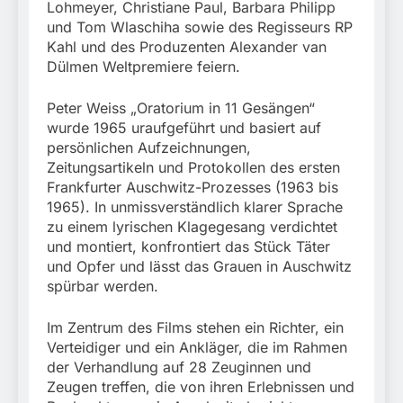
München:
Lohmeyer, Christiane Paul, Barbara Philipp
Beinahekollision an
5. August 2026
und Tom Wlaschiha sowie des Regisseurs RP
Bahnübergang in Aubing
Kahl und des Produzenten Alexander van
/ Bundespolizei ermittelt
Dülmen Weltpremiere feiern.
wegen gefährlichen
Eingriffs in den
Bahnverkehr
Peter Weiss „Oratorium in 11 Gesängen“
wurde 1965 uraufgeführt und basiert auf
persönlichen Aufzeichnungen,
Zeitungsartikeln und Protokollen des ersten
Frankfurter Auschwitz-Prozesses (1963 bis
1965). In unmissverständlich klarer Sprache
zu einem lyrischen Klagegesang verdichtet
und montiert, konfrontiert das Stück Täter
und Opfer und lässt das Grauen in Auschwitz
spürbar werden.
Im Zentrum des Films stehen ein Richter, ein
Verteidiger und ein Ankläger, die im Rahmen
der Verhandlung auf 28 Zeuginnen und
Zeugen treffen, die von ihren Erlebnissen und