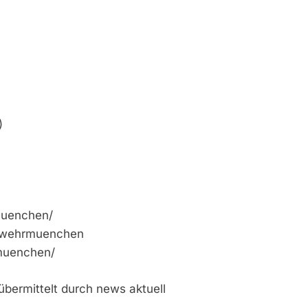
)
muenchen/
erwehrmuenchen
muenchen/
bermittelt durch news aktuell