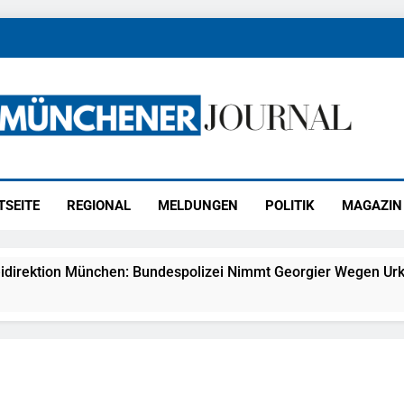
ener Journal
ünchen
TSEITE
REGIONAL
MELDUNGEN
POLITIK
MAGAZIN
idirektion München: Bundespolizei Nimmt Georgier Wegen Urk
27) Schmuckdiebstahl Aus Versandpaket – Polizei Bittet Um 
eidirektion München: Notruf Per Knopfdruck / Schnelle Festn