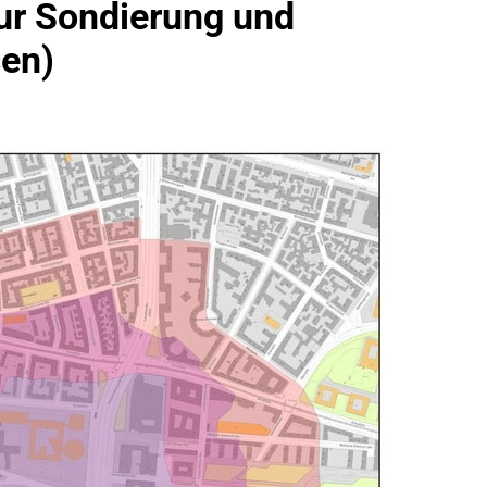
ur Sondierung und
idirektion München: Bundespolizei Kontrolliert Grenzübersch
en)
irektion München: Schneller Festgenommen Als Die Reise Nac
n Ungarn Mit Auslieferungshaftbefehl Fest
eidirektion München: Ausgesetzte Katze Am Bahnhof Bamber
kt Auf: Schrotthändler Erschleicht Rund 45.000 Euro Sozialleis
ühren Zu Rechtskräftiger Verurteilung Wegen Betrugs
rektion München: Europaweit Gesuchtes Mitglied Einer Krimine
ollstreckt Europäischen Auslieferungshaftbefehl
eidirektion München: Update Zu Den Einsatzmaßnahmen Der B
irektion München: Beinahekollision An Bahnübergang In Aubin
ingriffs In Den Bahnverkehr