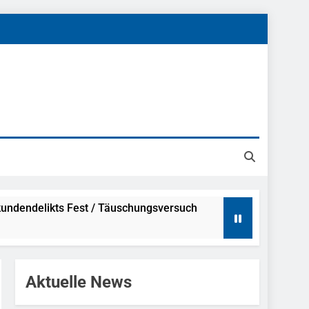
undendelikts Fest / Täuschungsversuch
Hinweise
Aktuelle News
ahme Nach Sexueller Belästigung