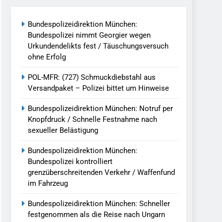
reitenden Verkehr / Waffenfund Im
Bundespolizeidirektion München:
Bundespolizei nimmt Georgier wegen
h Ungarn Beendet / Bundespolizei Nimmt
Urkundendelikts fest / Täuschungsversuch
ohne Erfolg
g Aufgefunden – Tierheim Übernimmt
POL-MFR: (727) Schmuckdiebstahl aus
Versandpaket – Polizei bittet um Hinweise
tungen Ermittlungen Der Finanzkontrolle
Bundespolizeidirektion München: Notruf per
Knopfdruck / Schnelle Festnahme nach
sexueller Belästigung
llen Vereinigung Geht Ins Netz –
Bundespolizeidirektion München:
Bundespolizei kontrolliert
grenzüberschreitenden Verkehr / Waffenfund
undespolizei In Saarbrücken
im Fahrzeug
g / Bundespolizei Ermittelt Wegen
Bundespolizeidirektion München: Schneller
festgenommen als die Reise nach Ungarn