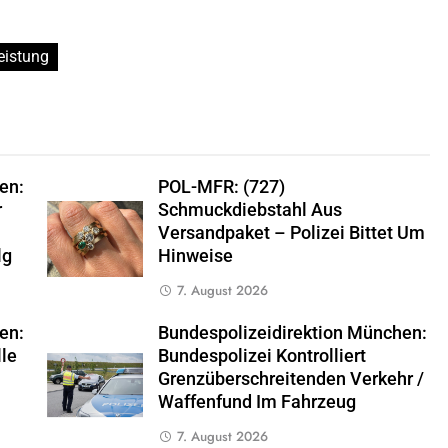
eistung
en:
POL-MFR: (727)
r
Schmuckdiebstahl Aus
Versandpaket – Polizei Bittet Um
lg
Hinweise
7. August 2026
en:
Bundespolizeidirektion München:
lle
Bundespolizei Kontrolliert
Grenzüberschreitenden Verkehr /
Waffenfund Im Fahrzeug
7. August 2026