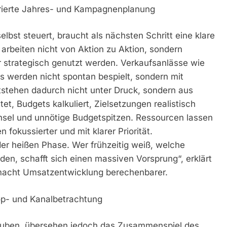
urierte Jahres- und Kampagnenplanung
lbst steuert, braucht als nächsten Schritt eine klare
 arbeiten nicht von Aktion zu Aktion, sondern
r strategisch genutzt werden. Verkaufsanlässe wie
 werden nicht spontan bespielt, sondern mit
stehen dadurch nicht unter Druck, sondern aus
et, Budgets kalkuliert, Zielsetzungen realistisch
chsel und unnötige Budgetspitzen. Ressourcen lassen
 fokussierter und mit klarer Priorität.
er heißen Phase. Wer frühzeitig weiß, welche
en, schafft sich einen massiven Vorsprung“, erklärt
d macht Umsatzentwicklung berechenbarer.
hop- und Kanalbetrachtung
hrauben, übersehen jedoch das Zusammenspiel des