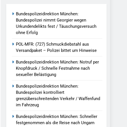
reitenden Verkehr / Waffenfund Im
Bundespolizeidirektion München:
Bundespolizei nimmt Georgier wegen
h Ungarn Beendet / Bundespolizei Nimmt
Urkundendelikts fest / Täuschungsversuch
ohne Erfolg
g Aufgefunden – Tierheim Übernimmt
POL-MFR: (727) Schmuckdiebstahl aus
Versandpaket – Polizei bittet um Hinweise
tungen Ermittlungen Der Finanzkontrolle
Bundespolizeidirektion München: Notruf per
Knopfdruck / Schnelle Festnahme nach
sexueller Belästigung
llen Vereinigung Geht Ins Netz –
Bundespolizeidirektion München:
Bundespolizei kontrolliert
grenzüberschreitenden Verkehr / Waffenfund
undespolizei In Saarbrücken
im Fahrzeug
g / Bundespolizei Ermittelt Wegen
Bundespolizeidirektion München: Schneller
festgenommen als die Reise nach Ungarn