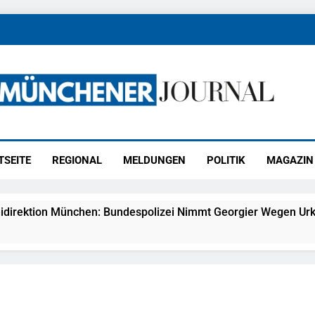
ener Journal
ünchen
TSEITE
REGIONAL
MELDUNGEN
POLITIK
MAGAZIN
idirektion München: Bundespolizei Nimmt Georgier Wegen Urk
27) Schmuckdiebstahl Aus Versandpaket – Polizei Bittet Um 
eidirektion München: Notruf Per Knopfdruck / Schnelle Festn