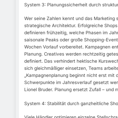
System 3: Planungssicherheit durch strukt
Wer seine Zahlen kennt und das Marketing se
strategische Architektur. Erfolgreiche Shops
definieren frühzeitig, welche Phasen im Jah
saisonale Peaks oder große Shopping-Events
Wochen Vorlauf vorbereitet. Kampagnen ent
Planung. Creatives werden rechtzeitig getest
definiert. Das verhindert hektische Kurswe
sich gleichmäßiger einsetzen, Teams arbeiten
„Kampagnenplanung beginnt nicht erst mit d
Schwerpunkte im Jahresverlauf gesetzt werd
Lionel Bruder. Planung ersetzt Zufall – un
System 4: Stabilität durch ganzheitliche S
Viele Händler optimieren einzelne Stellsc